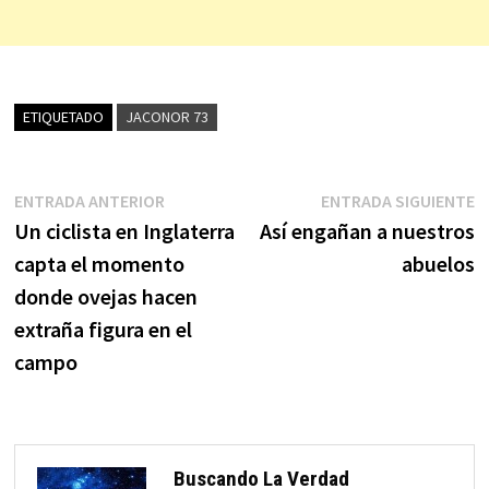
ETIQUETADO
JACONOR 73
Navegación
Entrada
E
ENTRADA ANTERIOR
ENTRADA SIGUIENTE
anterior:
s
Un ciclista en Inglaterra
Así engañan a nuestros
de
capta el momento
abuelos
entradas
donde ovejas hacen
extraña figura en el
campo
Buscando La Verdad