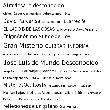
Atraviesa lo desconocido
Cielos Tóxicos Geoingeniería Sobre Latinoamérica
David Parcerisa
El arrecife
DrossRotzank
EL LADO B DE LAS COSAS
El Proyecto David Vincent
EnigmAnónimo Mundo de Hoy
Gran Misterio
GUIBRARI INFORMA
Jaconor 73
JC Gigamisterios
Jorge Guerra
Human Survival TV
Jose Luis de Mundo Desconocido
LaGranjaHumanaMX
La Verdad nos hará libres
Josep Guijarro
La llave
Legnalenjachannel
Mensajes Revelados
Melvecs
MisteriosOcultosTv
Misterios Sin Resolver
Nación ZDI
No Tan Lejos
Noticias Asombrosas
Oliver Ibáñez
Pablogonzae
Pallandox
Parafantástico
Planetamisterio
reflexiones de un galeno
Servimat