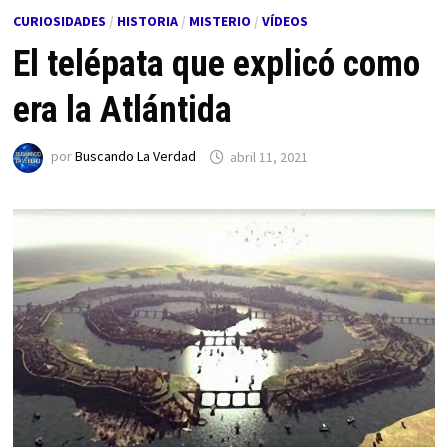
CURIOSIDADES
/
HISTORIA
/
MISTERIO
/
VÍDEOS
El telépata que explicó como
era la Atlántida
por
Buscando La Verdad
abril 11, 2021