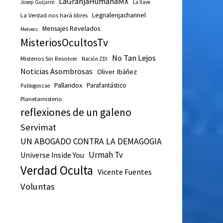
LaGranjaHumanaMX
Josep Guijarro
La llave
Legnalenjachannel
La Verdad nos hará libres
Mensajes Revelados
Melvecs
MisteriosOcultosTv
No Tan Lejos
Misterios Sin Resolver
Nación ZDI
Noticias Asombrosas
Oliver Ibáñez
Pallandox
Parafantástico
Pablogonzae
Planetamisterio
reflexiones de un galeno
Servimat
UN ABOGADO CONTRA LA DEMAGOGIA
Urmah Tv
Universe Inside You
Verdad Oculta
Vicente Fuentes
Voluntas