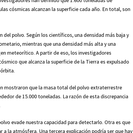
 investigadores han definido que 1.600 toneladas de
las cósmicas alcanzan la superficie cada año. En total, son
n del polvo. Según los científicos, una densidad más baja y
ometario, mientras que una densidad más alta y una
n meteorítico. A partir de eso, los investigadores
cósmico que alcanza la superficie de la Tierra es expulsado
órbita.
n mostraron que la masa total del polvo extraterrestre
rededor de 15.000 toneladas. La razón de esta discrepancia
.
 polvo evade nuestra capacidad para detectarlo. Otra es que
r a la atmósfera. Una tercera explicación podría ser que hay