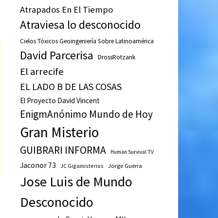
Atrapados En El Tiempo
Atraviesa lo desconocido
Cielos Tóxicos Geoingeniería Sobre Latinoamérica
David Parcerisa
DrossRotzank
El arrecife
EL LADO B DE LAS COSAS
El Proyecto David Vincent
EnigmAnónimo Mundo de Hoy
Gran Misterio
GUIBRARI INFORMA
Human Survival TV
Jaconor 73
JC Gigamisterios
Jorge Guerra
Jose Luis de Mundo
Desconocido