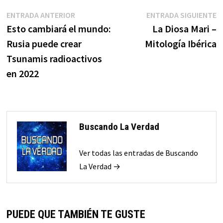
Navegación
Entrada
E
ENTRADA ANTERIOR
ENTRADA SIGUIENTE
anterior:
s
Esto cambiará el mundo:
La Diosa Mari –
de
Rusia puede crear
Mitología Ibérica
entradas
Tsunamis radioactivos
en 2022
Buscando La Verdad
Ver todas las entradas de Buscando
La Verdad →
PUEDE QUE TAMBIÉN TE GUSTE