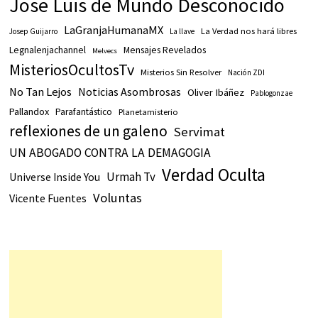
Jose Luis de Mundo Desconocido
LaGranjaHumanaMX
La Verdad nos hará libres
Josep Guijarro
La llave
Legnalenjachannel
Mensajes Revelados
Melvecs
MisteriosOcultosTv
Misterios Sin Resolver
Nación ZDI
No Tan Lejos
Noticias Asombrosas
Oliver Ibáñez
Pablogonzae
Pallandox
Parafantástico
Planetamisterio
reflexiones de un galeno
Servimat
UN ABOGADO CONTRA LA DEMAGOGIA
Verdad Oculta
Urmah Tv
Universe Inside You
Voluntas
Vicente Fuentes