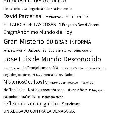
Atraviesa lo desconocido
Cielos Tóxicos Geoingeniería Sobre Latinoamérica
David Parcerisa
El arrecife
DrossRotzank
EL LADO B DE LAS COSAS
El Proyecto David Vincent
EnigmAnónimo Mundo de Hoy
Gran Misterio
GUIBRARI INFORMA
Jaconor 73
JC Gigamisterios
Jorge Guerra
Human Survival TV
Jose Luis de Mundo Desconocido
LaGranjaHumanaMX
La Verdad nos hará libres
Josep Guijarro
La llave
Legnalenjachannel
Mensajes Revelados
Melvecs
MisteriosOcultosTv
Misterios Sin Resolver
Nación ZDI
No Tan Lejos
Noticias Asombrosas
Oliver Ibáñez
Pablogonzae
Pallandox
Parafantástico
Planetamisterio
reflexiones de un galeno
Servimat
UN ABOGADO CONTRA LA DEMAGOGIA