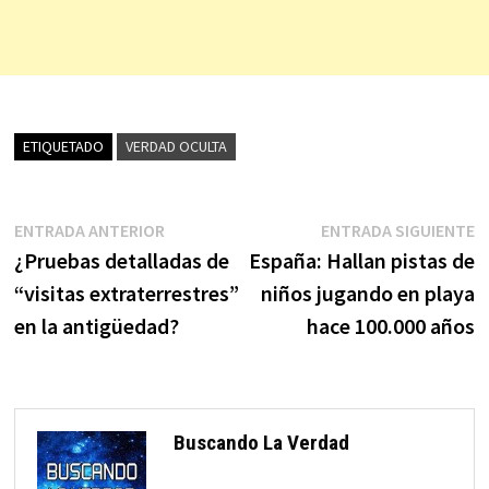
ETIQUETADO
VERDAD OCULTA
Navegación
Entrada
E
ENTRADA ANTERIOR
ENTRADA SIGUIENTE
anterior:
s
¿Pruebas detalladas de
España: Hallan pistas de
de
“visitas extraterrestres”
niños jugando en playa
entradas
en la antigüedad?
hace 100.000 años
Buscando La Verdad