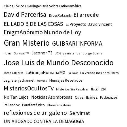
Cielos Tóxicos Geoingeniería Sobre Latinoamérica
David Parcerisa
El arrecife
DrossRotzank
EL LADO B DE LAS COSAS
El Proyecto David Vincent
EnigmAnónimo Mundo de Hoy
Gran Misterio
GUIBRARI INFORMA
Jaconor 73
JC Gigamisterios
Jorge Guerra
Human Survival TV
Jose Luis de Mundo Desconocido
LaGranjaHumanaMX
La Verdad nos hará libres
Josep Guijarro
La llave
Legnalenjachannel
Mensajes Revelados
Melvecs
MisteriosOcultosTv
Misterios Sin Resolver
Nación ZDI
No Tan Lejos
Noticias Asombrosas
Oliver Ibáñez
Pablogonzae
Pallandox
Parafantástico
Planetamisterio
reflexiones de un galeno
Servimat
UN ABOGADO CONTRA LA DEMAGOGIA