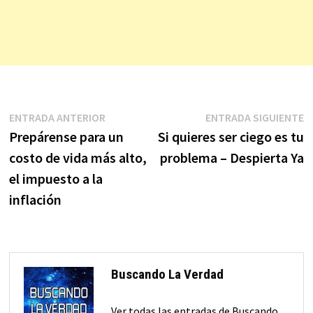
Navegación
Entrada
E
ENTRADA ANTERIOR
ENTRADA SIGUIENTE
anterior:
s
Prepárense para un
Si quieres ser ciego es tu
de
costo de vida más alto,
problema – Despierta Ya
entradas
el impuesto a la
inflación
Buscando La Verdad
Ver todas las entradas de Buscando