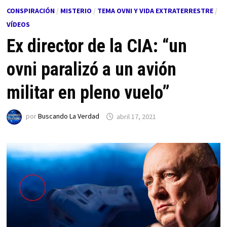
CONSPIRACIÓN
/
MISTERIO
/
TEMA OVNI Y VIDA EXTRATERRESTRE
/
VÍDEOS
Ex director de la CIA: “un
ovni paralizó a un avión
militar en pleno vuelo”
por
Buscando La Verdad
abril 17, 2021