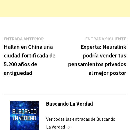
Navegación
Entrada
E
ENTRADA ANTERIOR
ENTRADA SIGUIENTE
anterior:
s
Hallan en China una
Experta: Neuralink
de
ciudad fortificada de
podría vender tus
entradas
5.200 años de
pensamientos privados
antigüedad
al mejor postor
Buscando La Verdad
Ver todas las entradas de Buscando
La Verdad →