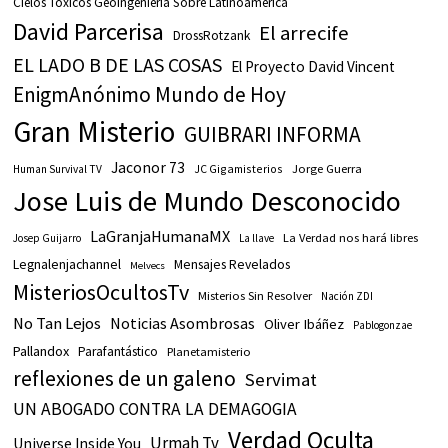
Cielos Tóxicos Geoingeniería Sobre Latinoamérica
David Parcerisa
El arrecife
DrossRotzank
EL LADO B DE LAS COSAS
El Proyecto David Vincent
EnigmAnónimo Mundo de Hoy
Gran Misterio
GUIBRARI INFORMA
Jaconor 73
JC Gigamisterios
Jorge Guerra
Human Survival TV
Jose Luis de Mundo Desconocido
LaGranjaHumanaMX
La Verdad nos hará libres
Josep Guijarro
La llave
Legnalenjachannel
Mensajes Revelados
Melvecs
MisteriosOcultosTv
Misterios Sin Resolver
Nación ZDI
No Tan Lejos
Noticias Asombrosas
Oliver Ibáñez
Pablogonzae
Pallandox
Parafantástico
Planetamisterio
reflexiones de un galeno
Servimat
UN ABOGADO CONTRA LA DEMAGOGIA
Verdad Oculta
Urmah Tv
Universe Inside You