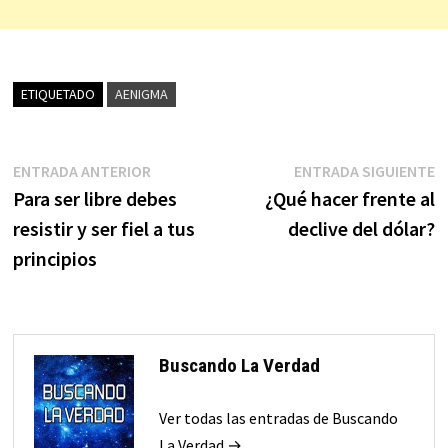
ETIQUETADO
AENIGMA
Navegación
Entrada
E
ENTRADA ANTERIOR
ENTRADA SIGUIENTE
anterior:
s
Para ser libre debes
¿Qué hacer frente al
de
resistir y ser fiel a tus
declive del dólar?
entradas
principios
Buscando La Verdad
Ver todas las entradas de Buscando
La Verdad →