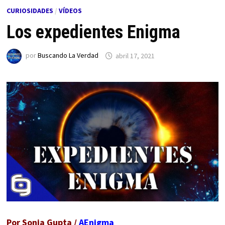
CURIOSIDADES
/
VÍDEOS
Los expedientes Enigma
por
Buscando La Verdad
abril 17, 2021
Por Sonia Gupta /
AEnigma