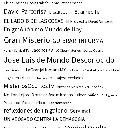
Cielos Tóxicos Geoingeniería Sobre Latinoamérica
David Parcerisa
El arrecife
DrossRotzank
EL LADO B DE LAS COSAS
El Proyecto David Vincent
EnigmAnónimo Mundo de Hoy
Gran Misterio
GUIBRARI INFORMA
Jaconor 73
JC Gigamisterios
Jorge Guerra
Human Survival TV
Jose Luis de Mundo Desconocido
LaGranjaHumanaMX
La Verdad nos hará libres
Josep Guijarro
La llave
Legnalenjachannel
Mensajes Revelados
Melvecs
MisteriosOcultosTv
Misterios Sin Resolver
Nación ZDI
No Tan Lejos
Noticias Asombrosas
Oliver Ibáñez
Pablogonzae
Pallandox
Parafantástico
Planetamisterio
reflexiones de un galeno
Servimat
UN ABOGADO CONTRA LA DEMAGOGIA
Verdad Oculta