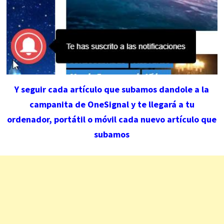
Y seguir cada artículo que subamos dandole a la
campanita de OneSignal y te llegará a tu
ordenador, portátil o móvil cada nuevo artículo que
subamos