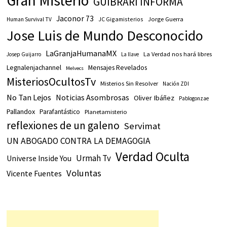
Gran Misterio
GUIBRARI INFORMA
Jaconor 73
JC Gigamisterios
Jorge Guerra
Human Survival TV
Jose Luis de Mundo Desconocido
LaGranjaHumanaMX
La Verdad nos hará libres
Josep Guijarro
La llave
Legnalenjachannel
Mensajes Revelados
Melvecs
MisteriosOcultosTv
Misterios Sin Resolver
Nación ZDI
No Tan Lejos
Noticias Asombrosas
Oliver Ibáñez
Pablogonzae
Pallandox
Parafantástico
Planetamisterio
reflexiones de un galeno
Servimat
UN ABOGADO CONTRA LA DEMAGOGIA
Verdad Oculta
Urmah Tv
Universe Inside You
Voluntas
Vicente Fuentes