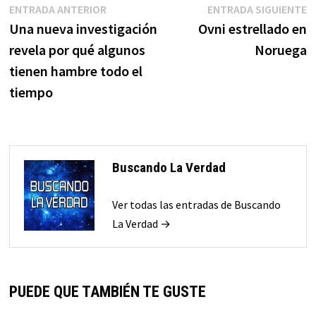
Navegación
Entrada
E
ENTRADA ANTERIOR
ENTRADA SIGUIENTE
anterior:
s
Una nueva investigación
Ovni estrellado en
de
revela por qué algunos
Noruega
entradas
tienen hambre todo el
tiempo
Buscando La Verdad
Ver todas las entradas de Buscando
La Verdad →
PUEDE QUE TAMBIÉN TE GUSTE