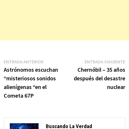
Navegación
Entrada
E
ENTRADA ANTERIOR
ENTRADA SIGUIENTE
anterior:
s
Astrónomos escuchan
Chernóbil – 35 años
de
“misteriosos sonidos
después del desastre
entradas
alienígenas “en el
nuclear
Cometa 67P
Buscando La Verdad