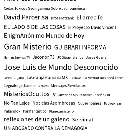
Cielos Tóxicos Geoingeniería Sobre Latinoamérica
David Parcerisa
El arrecife
DrossRotzank
EL LADO B DE LAS COSAS
El Proyecto David Vincent
EnigmAnónimo Mundo de Hoy
Gran Misterio
GUIBRARI INFORMA
Jaconor 73
JC Gigamisterios
Jorge Guerra
Human Survival TV
Jose Luis de Mundo Desconocido
LaGranjaHumanaMX
La Verdad nos hará libres
Josep Guijarro
La llave
Legnalenjachannel
Mensajes Revelados
Melvecs
MisteriosOcultosTv
Misterios Sin Resolver
Nación ZDI
No Tan Lejos
Noticias Asombrosas
Oliver Ibáñez
Pablogonzae
Pallandox
Parafantástico
Planetamisterio
reflexiones de un galeno
Servimat
UN ABOGADO CONTRA LA DEMAGOGIA