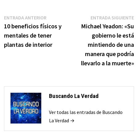
Navegación
Entrada
E
ENTRADA ANTERIOR
ENTRADA SIGUIENTE
anterior:
s
10 beneficios físicos y
Michael Yeadon: «Su
de
mentales de tener
gobierno le está
entradas
plantas de interior
mintiendo de una
manera que podría
llevarlo a la muerte»
Buscando La Verdad
Ver todas las entradas de Buscando
La Verdad →