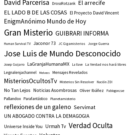
David Parcerisa
El arrecife
DrossRotzank
EL LADO B DE LAS COSAS
El Proyecto David Vincent
EnigmAnónimo Mundo de Hoy
Gran Misterio
GUIBRARI INFORMA
Jaconor 73
JC Gigamisterios
Jorge Guerra
Human Survival TV
Jose Luis de Mundo Desconocido
LaGranjaHumanaMX
La Verdad nos hará libres
Josep Guijarro
La llave
Legnalenjachannel
Mensajes Revelados
Melvecs
MisteriosOcultosTv
Misterios Sin Resolver
Nación ZDI
No Tan Lejos
Noticias Asombrosas
Oliver Ibáñez
Pablogonzae
Pallandox
Parafantástico
Planetamisterio
reflexiones de un galeno
Servimat
UN ABOGADO CONTRA LA DEMAGOGIA
Verdad Oculta
Urmah Tv
Universe Inside You