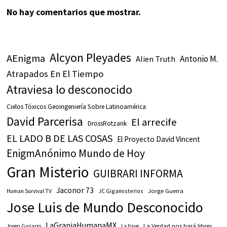
No hay comentarios que mostrar.
Alcyon Pleyades
AEnigma
Antonio M.
Alien Truth
Atrapados En El Tiempo
Atraviesa lo desconocido
Cielos Tóxicos Geoingeniería Sobre Latinoamérica
David Parcerisa
El arrecife
DrossRotzank
EL LADO B DE LAS COSAS
El Proyecto David Vincent
EnigmAnónimo Mundo de Hoy
Gran Misterio
GUIBRARI INFORMA
Jaconor 73
JC Gigamisterios
Jorge Guerra
Human Survival TV
Jose Luis de Mundo Desconocido
LaGranjaHumanaMX
La Verdad nos hará libres
Josep Guijarro
La llave