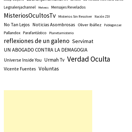
Legnalenjachannel
Mensajes Revelados
Melvecs
MisteriosOcultosTv
Misterios Sin Resolver
Nación ZDI
No Tan Lejos
Noticias Asombrosas
Oliver Ibáñez
Pablogonzae
Pallandox
Parafantástico
Planetamisterio
reflexiones de un galeno
Servimat
UN ABOGADO CONTRA LA DEMAGOGIA
Verdad Oculta
Urmah Tv
Universe Inside You
Voluntas
Vicente Fuentes