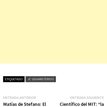
ETIQUETADO
JC GIGAMISTERIOS
Navegación
Entrada
E
ENTRADA ANTERIOR
ENTRADA SIGUIENTE
anterior:
s
Matías de Stefano: El
Científico del MIT: “la