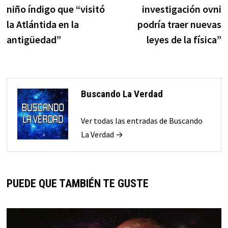
de
niño índigo que “visitó
investigación ovni
entradas
la Atlántida en la
podría traer nuevas
antigüedad”
leyes de la física”
Buscando La Verdad
Ver todas las entradas de Buscando
La Verdad →
PUEDE QUE TAMBIÉN TE GUSTE