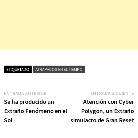
ETIQUETADO
ATRAPADOS EN EL TIEMPO
Navegación
Entrada
E
ENTRADA ANTERIOR
ENTRADA SIGUIENTE
anterior:
s
Se ha producido un
Atención con Cyber
de
Extraño Fenómeno en el
Polygon, un Extraño
entradas
Sol
simulacro de Gran Reset