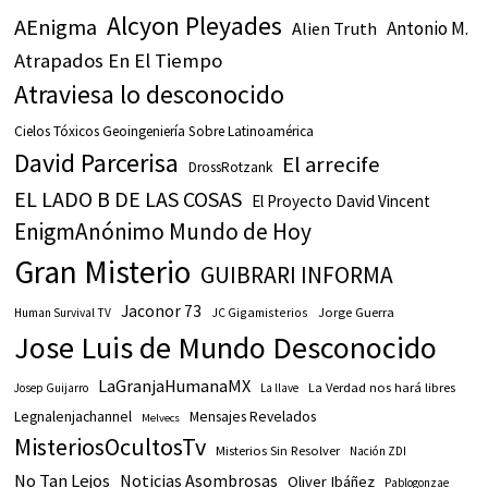
Alcyon Pleyades
AEnigma
Antonio M.
Alien Truth
Atrapados En El Tiempo
Atraviesa lo desconocido
Cielos Tóxicos Geoingeniería Sobre Latinoamérica
David Parcerisa
El arrecife
DrossRotzank
EL LADO B DE LAS COSAS
El Proyecto David Vincent
EnigmAnónimo Mundo de Hoy
Gran Misterio
GUIBRARI INFORMA
Jaconor 73
JC Gigamisterios
Jorge Guerra
Human Survival TV
Jose Luis de Mundo Desconocido
LaGranjaHumanaMX
La Verdad nos hará libres
Josep Guijarro
La llave
Legnalenjachannel
Mensajes Revelados
Melvecs
MisteriosOcultosTv
Misterios Sin Resolver
Nación ZDI
No Tan Lejos
Noticias Asombrosas
Oliver Ibáñez
Pablogonzae