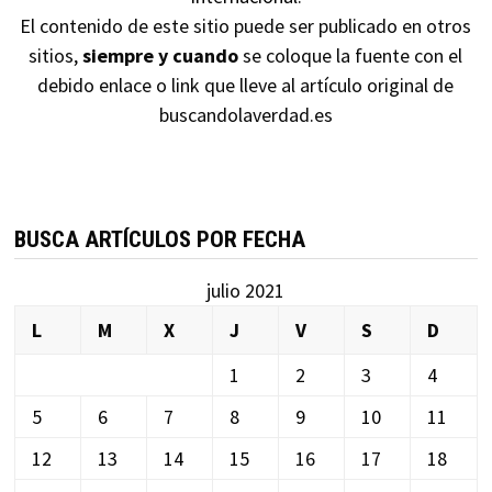
El contenido de este sitio puede ser publicado en otros
sitios,
siempre y cuando
se coloque la fuente con el
debido enlace o link que lleve al artículo original de
buscandolaverdad.es
BUSCA ARTÍCULOS POR FECHA
julio 2021
L
M
X
J
V
S
D
1
2
3
4
5
6
7
8
9
10
11
12
13
14
15
16
17
18