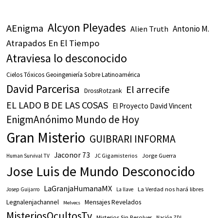
Alcyon Pleyades
AEnigma
Antonio M.
Alien Truth
Atrapados En El Tiempo
Atraviesa lo desconocido
Cielos Tóxicos Geoingeniería Sobre Latinoamérica
David Parcerisa
El arrecife
DrossRotzank
EL LADO B DE LAS COSAS
El Proyecto David Vincent
EnigmAnónimo Mundo de Hoy
Gran Misterio
GUIBRARI INFORMA
Jaconor 73
JC Gigamisterios
Jorge Guerra
Human Survival TV
Jose Luis de Mundo Desconocido
LaGranjaHumanaMX
La Verdad nos hará libres
Josep Guijarro
La llave
Legnalenjachannel
Mensajes Revelados
Melvecs
MisteriosOcultosTv
Misterios Sin Resolver
Nación ZDI