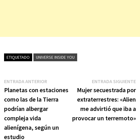
ETIQUETADO
UNIVERSE INSIDE YOU
Navegación
Entrada
E
ENTRADA ANTERIOR
ENTRADA SIGUIENTE
anterior:
s
Planetas con estaciones
Mujer secuestrada por
de
como las de la Tierra
extraterrestres: «Alien
entradas
podrían albergar
me advirtió que iba a
compleja vida
provocar un terremoto»
alienígena, según un
estudio