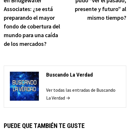
en Bridgewater
pudo “ver el pasado,
entradas
Associates: ¿se está
presente y futuro” al
preparando el mayor
mismo tiempo?
fondo de cobertura del
mundo para una caída
de los mercados?
Buscando La Verdad
Ver todas las entradas de Buscando
La Verdad →
PUEDE QUE TAMBIÉN TE GUSTE