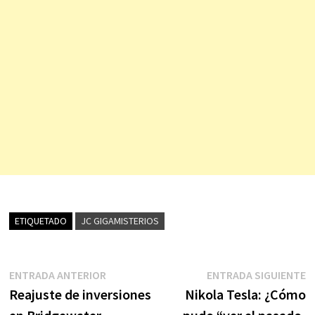
ETIQUETADO
JC GIGAMISTERIOS
Navegación
Entrada
E
ENTRADA ANTERIOR
ENTRADA SIGUIENTE
anterior:
s
Reajuste de inversiones
Nikola Tesla: ¿Cómo
de