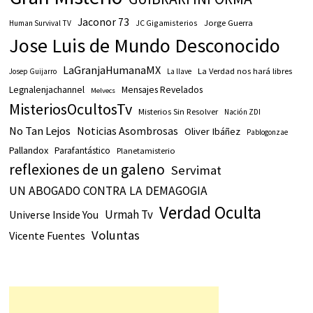
Jaconor 73
JC Gigamisterios
Jorge Guerra
Human Survival TV
Jose Luis de Mundo Desconocido
LaGranjaHumanaMX
La Verdad nos hará libres
Josep Guijarro
La llave
Legnalenjachannel
Mensajes Revelados
Melvecs
MisteriosOcultosTv
Misterios Sin Resolver
Nación ZDI
No Tan Lejos
Noticias Asombrosas
Oliver Ibáñez
Pablogonzae
Pallandox
Parafantástico
Planetamisterio
reflexiones de un galeno
Servimat
UN ABOGADO CONTRA LA DEMAGOGIA
Verdad Oculta
Urmah Tv
Universe Inside You
Voluntas
Vicente Fuentes