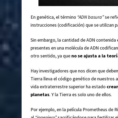
En genética, el término
“ADN basura”
se refi
instrucciones (codificación) que se utilizan 
Sin embargo, la cantidad de ADN contenida e
presentes en una molécula de ADN codifican
otro sentido, ya que
no se ajusta a la teor
Hay investigadores que nos dicen que debemo
Tierra lleva el código genético de nuestros 
vida extraterrestre superior ha estado
crea
planetas
. Y la Tierra es solo uno de ellos.
Por ejemplo, en la película Prometheus de R
al
“ingeniero”
sacrificándose para fertilizar e