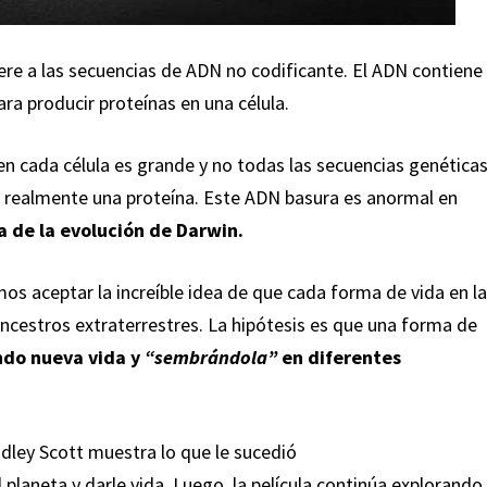
ere a las secuencias de ADN no codificante. El ADN contiene
para producir proteínas en una célula.
n cada célula es grande y no todas las secuencias genética
 realmente una proteína. Este ADN basura es anormal en
ía de la evolución de Darwin.
s aceptar la increíble idea de que cada forma de vida en la
ancestros extraterrestres. La hipótesis es que una forma de
ndo nueva vida y
“sembrándola”
en diferentes
idley Scott muestra lo que le sucedió
l planeta y darle vida. Luego, la película continúa explorando