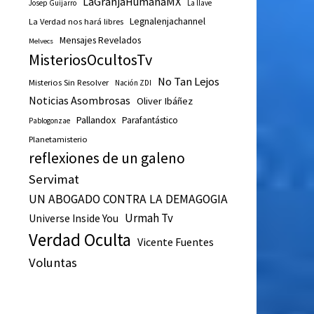
LaGranjaHumanaMX
Josep Guijarro
La llave
Legnalenjachannel
La Verdad nos hará libres
Mensajes Revelados
Melvecs
MisteriosOcultosTv
No Tan Lejos
Misterios Sin Resolver
Nación ZDI
Noticias Asombrosas
Oliver Ibáñez
Pallandox
Parafantástico
Pablogonzae
Planetamisterio
reflexiones de un galeno
Servimat
UN ABOGADO CONTRA LA DEMAGOGIA
Urmah Tv
Universe Inside You
Verdad Oculta
Vicente Fuentes
Voluntas