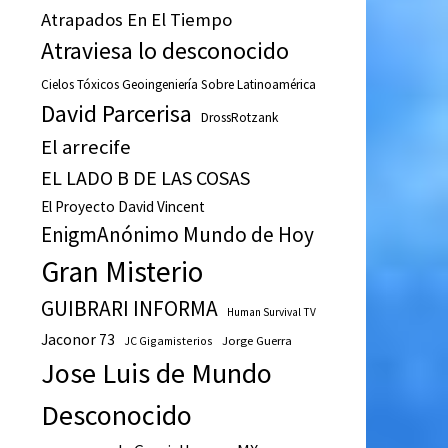
Atrapados En El Tiempo
Atraviesa lo desconocido
Cielos Tóxicos Geoingeniería Sobre Latinoamérica
David Parcerisa
DrossRotzank
El arrecife
EL LADO B DE LAS COSAS
El Proyecto David Vincent
EnigmAnónimo Mundo de Hoy
Gran Misterio
GUIBRARI INFORMA
Human Survival TV
Jaconor 73
JC Gigamisterios
Jorge Guerra
Jose Luis de Mundo
Desconocido