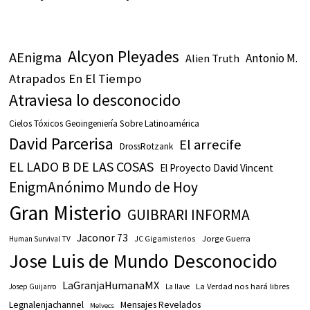
Alcyon Pleyades
AEnigma
Antonio M.
Alien Truth
Atrapados En El Tiempo
Atraviesa lo desconocido
Cielos Tóxicos Geoingeniería Sobre Latinoamérica
David Parcerisa
El arrecife
DrossRotzank
EL LADO B DE LAS COSAS
El Proyecto David Vincent
EnigmAnónimo Mundo de Hoy
Gran Misterio
GUIBRARI INFORMA
Jaconor 73
JC Gigamisterios
Jorge Guerra
Human Survival TV
Jose Luis de Mundo Desconocido
LaGranjaHumanaMX
La Verdad nos hará libres
Josep Guijarro
La llave
Legnalenjachannel
Mensajes Revelados
Melvecs