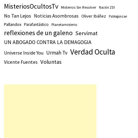
MisteriosOcultosTv
Misterios Sin Resolver
Nación ZDI
No Tan Lejos
Noticias Asombrosas
Oliver Ibáñez
Pablogonzae
Pallandox
Parafantástico
Planetamisterio
reflexiones de un galeno
Servimat
UN ABOGADO CONTRA LA DEMAGOGIA
Verdad Oculta
Urmah Tv
Universe Inside You
Voluntas
Vicente Fuentes