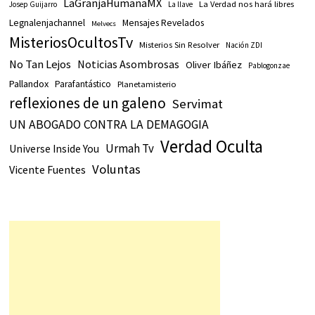
LaGranjaHumanaMX
La Verdad nos hará libres
Josep Guijarro
La llave
Legnalenjachannel
Mensajes Revelados
Melvecs
MisteriosOcultosTv
Misterios Sin Resolver
Nación ZDI
No Tan Lejos
Noticias Asombrosas
Oliver Ibáñez
Pablogonzae
Pallandox
Parafantástico
Planetamisterio
reflexiones de un galeno
Servimat
UN ABOGADO CONTRA LA DEMAGOGIA
Verdad Oculta
Urmah Tv
Universe Inside You
Voluntas
Vicente Fuentes