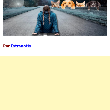
Por
Extranotix