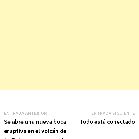
Navegación
Entrada
E
ENTRADA ANTERIOR
ENTRADA SIGUIENTE
anterior:
s
Se abre una nueva boca
Todo está conectado
de
eruptiva en el volcán de
entradas