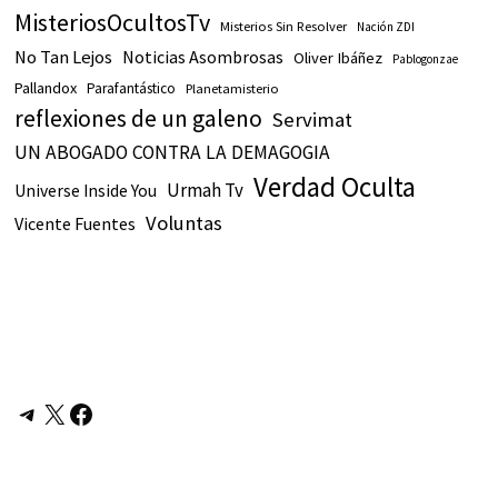
MisteriosOcultosTv
Misterios Sin Resolver
Nación ZDI
No Tan Lejos
Noticias Asombrosas
Oliver Ibáñez
Pablogonzae
Pallandox
Parafantástico
Planetamisterio
reflexiones de un galeno
Servimat
UN ABOGADO CONTRA LA DEMAGOGIA
Verdad Oculta
Urmah Tv
Universe Inside You
Voluntas
Vicente Fuentes
Telegram
X
Facebook