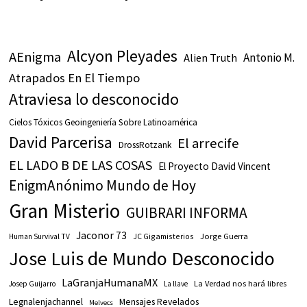
Alcyon Pleyades
AEnigma
Antonio M.
Alien Truth
Atrapados En El Tiempo
Atraviesa lo desconocido
Cielos Tóxicos Geoingeniería Sobre Latinoamérica
David Parcerisa
El arrecife
DrossRotzank
EL LADO B DE LAS COSAS
El Proyecto David Vincent
EnigmAnónimo Mundo de Hoy
Gran Misterio
GUIBRARI INFORMA
Jaconor 73
JC Gigamisterios
Jorge Guerra
Human Survival TV
Jose Luis de Mundo Desconocido
LaGranjaHumanaMX
La Verdad nos hará libres
Josep Guijarro
La llave
Legnalenjachannel
Mensajes Revelados
Melvecs