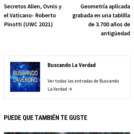
anterior:
s
Secretos Alien, Ovnis y
Geometría aplicada
de
el Vaticano- Roberto
grabada en una tablilla
entradas
Pinotti (UWC 2021)
de 3.700 años de
antigüedad
Buscando La Verdad
Ver todas las entradas de Buscando
La Verdad →
PUEDE QUE TAMBIÉN TE GUSTE