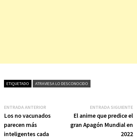
ETIQUETADO
ATRAVIESA LO DESCONOCIDO
Navegación
Entrada
E
ENTRADA ANTERIOR
ENTRADA SIGUIENTE
anterior:
s
Los no vacunados
El anime que predice el
de
parecen más
gran Apagón Mundial en
entradas
inteligentes cada
2022