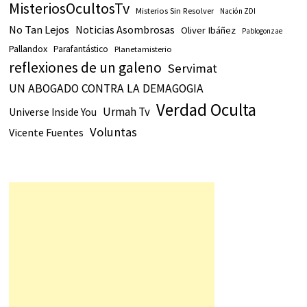
MisteriosOcultosTv
Misterios Sin Resolver
Nación ZDI
No Tan Lejos
Noticias Asombrosas
Oliver Ibáñez
Pablogonzae
Pallandox
Parafantástico
Planetamisterio
reflexiones de un galeno
Servimat
UN ABOGADO CONTRA LA DEMAGOGIA
Verdad Oculta
Urmah Tv
Universe Inside You
Voluntas
Vicente Fuentes