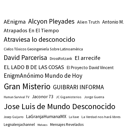
Alcyon Pleyades
AEnigma
Antonio M.
Alien Truth
Atrapados En El Tiempo
Atraviesa lo desconocido
Cielos Tóxicos Geoingeniería Sobre Latinoamérica
David Parcerisa
El arrecife
DrossRotzank
EL LADO B DE LAS COSAS
El Proyecto David Vincent
EnigmAnónimo Mundo de Hoy
Gran Misterio
GUIBRARI INFORMA
Jaconor 73
JC Gigamisterios
Jorge Guerra
Human Survival TV
Jose Luis de Mundo Desconocido
LaGranjaHumanaMX
La Verdad nos hará libres
Josep Guijarro
La llave
Legnalenjachannel
Mensajes Revelados
Melvecs