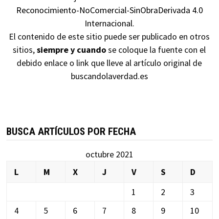
Reconocimiento-NoComercial-SinObraDerivada 4.0
Internacional
.
El contenido de este sitio puede ser publicado en otros
sitios,
siempre y cuando
se coloque la fuente con el
debido enlace o link que lleve al artículo original de
buscandolaverdad.es
BUSCA ARTÍCULOS POR FECHA
octubre 2021
L
M
X
J
V
S
D
1
2
3
4
5
6
7
8
9
10