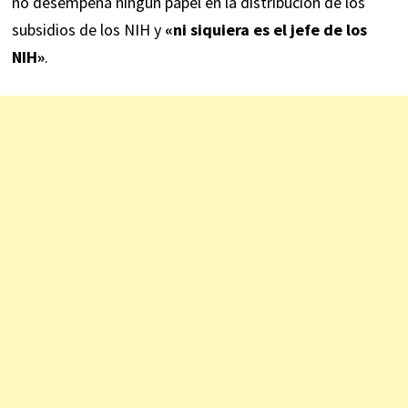
no desempeña ningún papel en la distribución de los
subsidios de los NIH y
«ni siquiera es el jefe de los
NIH»
.