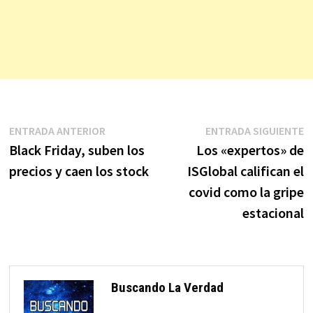
Navegación
Entrada
E
ENTRADA ANTERIOR
ENTRADA SIGUIENTE
anterior:
s
Black Friday, suben los
Los «expertos» de
de
precios y caen los stock
ISGlobal califican el
entradas
covid como la gripe
estacional
Buscando La Verdad