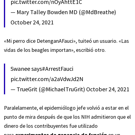
pic.twitter.com/nOyAhttE1C
— Mary Talley Bowden MD (@MdBreathe)
October 24, 2021
«Mi perro dice DetenganAFauci», tuiteó un usuario. «Las
vidas de los beagles importan», escribió otro.
Swanee says
#ArrestFauci
pic.twitter.com/a2aVdwJd2N
— TrueGrit (@MichaelTruGrit)
October 24, 2021
Paralelamente, el epidemiólogo jefe volvió a estar en el
punto de mira después de que los NIH
admitieron
que el
dinero de los contribuyentes fue utilizado
para
experimentos de ganancia de función
en un