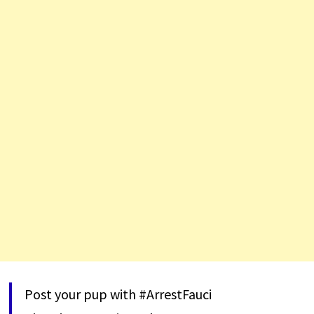
Post your pup with
#ArrestFauci