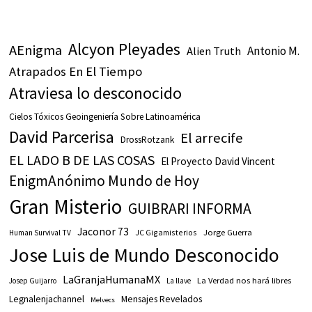
Alcyon Pleyades
AEnigma
Antonio M.
Alien Truth
Atrapados En El Tiempo
Atraviesa lo desconocido
Cielos Tóxicos Geoingeniería Sobre Latinoamérica
David Parcerisa
El arrecife
DrossRotzank
EL LADO B DE LAS COSAS
El Proyecto David Vincent
EnigmAnónimo Mundo de Hoy
Gran Misterio
GUIBRARI INFORMA
Jaconor 73
JC Gigamisterios
Jorge Guerra
Human Survival TV
Jose Luis de Mundo Desconocido
LaGranjaHumanaMX
La Verdad nos hará libres
Josep Guijarro
La llave
Legnalenjachannel
Mensajes Revelados
Melvecs