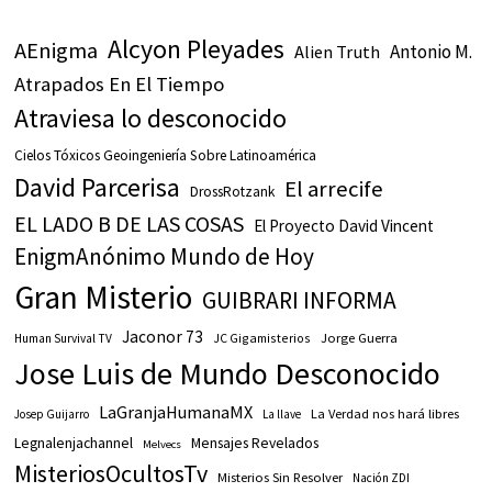
Alcyon Pleyades
AEnigma
Antonio M.
Alien Truth
Atrapados En El Tiempo
Atraviesa lo desconocido
Cielos Tóxicos Geoingeniería Sobre Latinoamérica
David Parcerisa
El arrecife
DrossRotzank
EL LADO B DE LAS COSAS
El Proyecto David Vincent
EnigmAnónimo Mundo de Hoy
Gran Misterio
GUIBRARI INFORMA
Jaconor 73
JC Gigamisterios
Jorge Guerra
Human Survival TV
Jose Luis de Mundo Desconocido
LaGranjaHumanaMX
La Verdad nos hará libres
Josep Guijarro
La llave
Legnalenjachannel
Mensajes Revelados
Melvecs
MisteriosOcultosTv
Misterios Sin Resolver
Nación ZDI