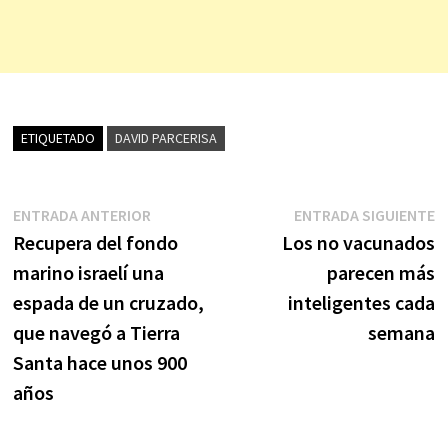
ETIQUETADO
DAVID PARCERISA
Navegación
Entrada
E
ENTRADA ANTERIOR
ENTRADA SIGUIENTE
anterior:
s
Recupera del fondo
Los no vacunados
de
marino israelí una
parecen más
entradas
espada de un cruzado,
inteligentes cada
que navegó a Tierra
semana
Santa hace unos 900
años