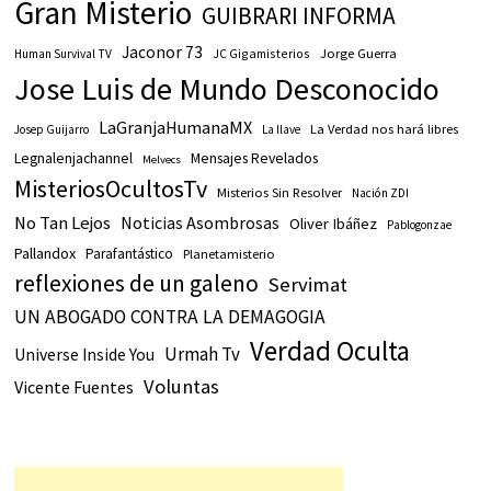
Gran Misterio
GUIBRARI INFORMA
Jaconor 73
JC Gigamisterios
Jorge Guerra
Human Survival TV
Jose Luis de Mundo Desconocido
LaGranjaHumanaMX
La Verdad nos hará libres
Josep Guijarro
La llave
Legnalenjachannel
Mensajes Revelados
Melvecs
MisteriosOcultosTv
Misterios Sin Resolver
Nación ZDI
No Tan Lejos
Noticias Asombrosas
Oliver Ibáñez
Pablogonzae
Pallandox
Parafantástico
Planetamisterio
reflexiones de un galeno
Servimat
UN ABOGADO CONTRA LA DEMAGOGIA
Verdad Oculta
Urmah Tv
Universe Inside You
Voluntas
Vicente Fuentes