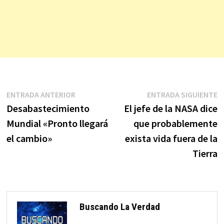
Navegación
Entrada
E
ENTRADA ANTERIOR
ENTRADA SIGUIENTE
anterior:
s
Desabastecimiento
El jefe de la NASA dice
de
Mundial «Pronto llegará
que probablemente
entradas
el cambio»
exista vida fuera de la
Tierra
Buscando La Verdad