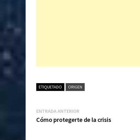
ETIQUETADO
ORIGEN
Navegación
Entrada
ENTRADA ANTERIOR
anterior:
Cómo protegerte de la crisis
de
entradas