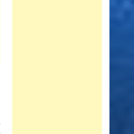
Entrada
E
siguiente:
i
»
»