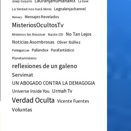
LaGranjaHumanaMX
Josep Guijarro
La llave
Legnalenjachannel
La Verdad nos hará libres
Mensajes Revelados
Melvecs
MisteriosOcultosTv
No Tan Lejos
Misterios Sin Resolver
Nación ZDI
Noticias Asombrosas
Oliver Ibáñez
Pallandox
Parafantástico
Pablogonzae
Planetamisterio
reflexiones de un galeno
Servimat
UN ABOGADO CONTRA LA DEMAGOGIA
Urmah Tv
Universe Inside You
Verdad Oculta
Vicente Fuentes
Voluntas