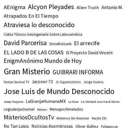
Alcyon Pleyades
AEnigma
Antonio M.
Alien Truth
Atrapados En El Tiempo
Atraviesa lo desconocido
Cielos Tóxicos Geoingeniería Sobre Latinoamérica
David Parcerisa
El arrecife
DrossRotzank
EL LADO B DE LAS COSAS
El Proyecto David Vincent
EnigmAnónimo Mundo de Hoy
Gran Misterio
GUIBRARI INFORMA
Jaconor 73
JC Gigamisterios
Jorge Guerra
Human Survival TV
Jose Luis de Mundo Desconocido
LaGranjaHumanaMX
La Verdad nos hará libres
Josep Guijarro
La llave
Legnalenjachannel
Mensajes Revelados
Melvecs
MisteriosOcultosTv
Misterios Sin Resolver
Nación ZDI
No Tan Lejos
Noticias Asombrosas
Oliver Ibáñez
Pablogonzae