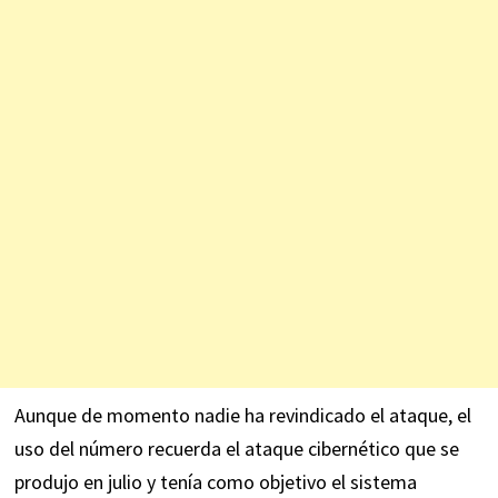
Aunque de momento nadie ha revindicado el ataque, el
uso del número
recuerda
el ataque cibernético que se
produjo en julio y tenía como objetivo el sistema