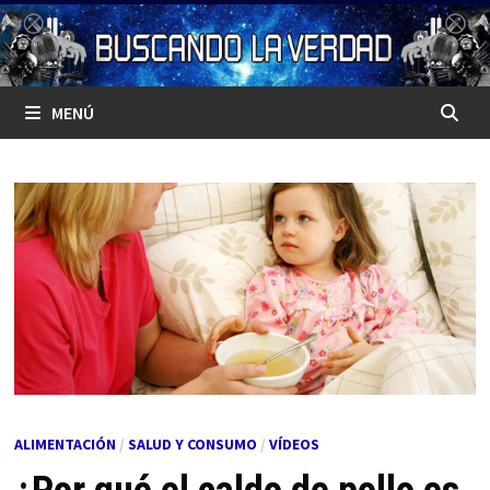
Saltar
al
contenido
MENÚ
ALIMENTACIÓN
/
SALUD Y CONSUMO
/
VÍDEOS