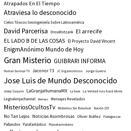
Atrapados En El Tiempo
Atraviesa lo desconocido
Cielos Tóxicos Geoingeniería Sobre Latinoamérica
David Parcerisa
El arrecife
DrossRotzank
EL LADO B DE LAS COSAS
El Proyecto David Vincent
EnigmAnónimo Mundo de Hoy
Gran Misterio
GUIBRARI INFORMA
Jaconor 73
JC Gigamisterios
Jorge Guerra
Human Survival TV
Jose Luis de Mundo Desconocido
LaGranjaHumanaMX
La Verdad nos hará libres
Josep Guijarro
La llave
Legnalenjachannel
Mensajes Revelados
Melvecs
MisteriosOcultosTv
Misterios Sin Resolver
Nación ZDI
No Tan Lejos
Noticias Asombrosas
Oliver Ibáñez
Pablogonzae
Pallandox
Parafantástico
Planetamisterio