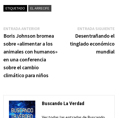
ETIQUETADO
EL ARRECIFE
Navegación
Entrada
E
ENTRADA ANTERIOR
ENTRADA SIGUIENTE
anterior:
s
Boris Johnson bromea
Desentrañando el
de
sobre «alimentar a los
tinglado económico
entradas
animales con humanos»
mundial
en una conferencia
sobre el cambio
climático para niños
Buscando La Verdad
Ver todas las entradas de Buscando