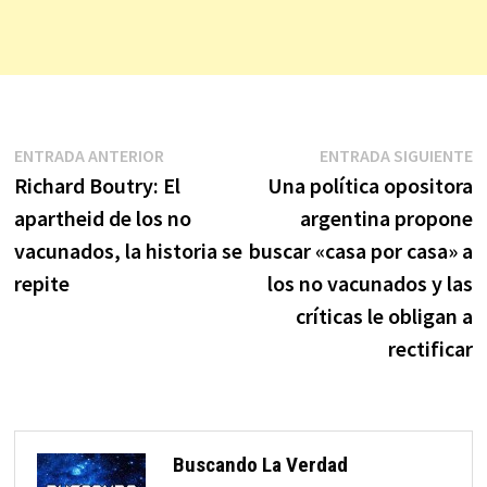
Navegación
Entrada
E
ENTRADA ANTERIOR
ENTRADA SIGUIENTE
anterior:
s
Richard Boutry: El
Una política opositora
de
apartheid de los no
argentina propone
entradas
vacunados, la historia se
buscar «casa por casa» a
repite
los no vacunados y las
críticas le obligan a
rectificar
Buscando La Verdad