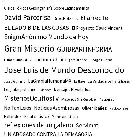
Cielos Tóxicos Geoingeniería Sobre Latinoamérica
David Parcerisa
El arrecife
DrossRotzank
EL LADO B DE LAS COSAS
El Proyecto David Vincent
EnigmAnónimo Mundo de Hoy
Gran Misterio
GUIBRARI INFORMA
Jaconor 73
JC Gigamisterios
Jorge Guerra
Human Survival TV
Jose Luis de Mundo Desconocido
LaGranjaHumanaMX
La Verdad nos hará libres
Josep Guijarro
La llave
Legnalenjachannel
Mensajes Revelados
Melvecs
MisteriosOcultosTv
Misterios Sin Resolver
Nación ZDI
No Tan Lejos
Noticias Asombrosas
Oliver Ibáñez
Pablogonzae
Pallandox
Parafantástico
Planetamisterio
reflexiones de un galeno
Servimat
UN ABOGADO CONTRA LA DEMAGOGIA