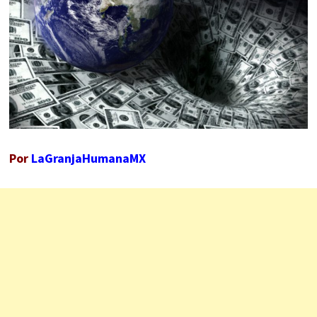
Por
LaGranjaHumanaMX