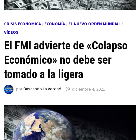
CRISIS ECONOMICA
/
ECONOMÍA
/
EL NUEVO ORDEN MUNDIAL
/
VÍDEOS
El FMI advierte de «Colapso
Económico» no debe ser
tomado a la ligera
por
Buscando La Verdad
diciembre 4, 2021