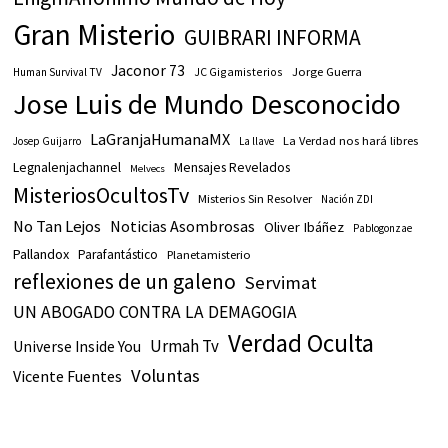
Gran Misterio
GUIBRARI INFORMA
Jaconor 73
JC Gigamisterios
Jorge Guerra
Human Survival TV
Jose Luis de Mundo Desconocido
LaGranjaHumanaMX
La Verdad nos hará libres
Josep Guijarro
La llave
Legnalenjachannel
Mensajes Revelados
Melvecs
MisteriosOcultosTv
Misterios Sin Resolver
Nación ZDI
No Tan Lejos
Noticias Asombrosas
Oliver Ibáñez
Pablogonzae
Pallandox
Parafantástico
Planetamisterio
reflexiones de un galeno
Servimat
UN ABOGADO CONTRA LA DEMAGOGIA
Verdad Oculta
Urmah Tv
Universe Inside You
Voluntas
Vicente Fuentes