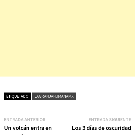
ETIQUETADO
LAGRANJAHUMANAMX
Navegación
Entrada
E
ENTRADA ANTERIOR
ENTRADA SIGUIENTE
anterior:
s
Un volcán entra en
Los 3 días de oscuridad
de