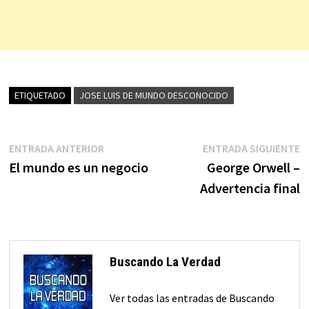
ETIQUETADO
JOSE LUIS DE MUNDO DESCONOCIDO
Navegación
Entrada
E
ENTRADA ANTERIOR
ENTRADA SIGUIENTE
anterior:
s
El mundo es un negocio
George Orwell –
de
Advertencia final
entradas
Buscando La Verdad
Ver todas las entradas de Buscando