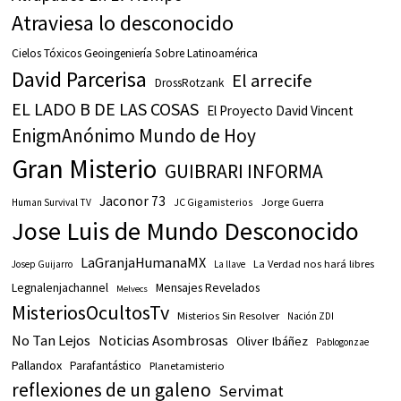
Atraviesa lo desconocido
Cielos Tóxicos Geoingeniería Sobre Latinoamérica
David Parcerisa
El arrecife
DrossRotzank
EL LADO B DE LAS COSAS
El Proyecto David Vincent
EnigmAnónimo Mundo de Hoy
Gran Misterio
GUIBRARI INFORMA
Jaconor 73
JC Gigamisterios
Jorge Guerra
Human Survival TV
Jose Luis de Mundo Desconocido
LaGranjaHumanaMX
La Verdad nos hará libres
Josep Guijarro
La llave
Legnalenjachannel
Mensajes Revelados
Melvecs
MisteriosOcultosTv
Misterios Sin Resolver
Nación ZDI
No Tan Lejos
Noticias Asombrosas
Oliver Ibáñez
Pablogonzae
Pallandox
Parafantástico
Planetamisterio
reflexiones de un galeno
Servimat