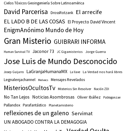
Cielos Tóxicos Geoingeniería Sobre Latinoamérica
David Parcerisa
El arrecife
DrossRotzank
EL LADO B DE LAS COSAS
El Proyecto David Vincent
EnigmAnónimo Mundo de Hoy
Gran Misterio
GUIBRARI INFORMA
Jaconor 73
JC Gigamisterios
Jorge Guerra
Human Survival TV
Jose Luis de Mundo Desconocido
LaGranjaHumanaMX
La Verdad nos hará libres
Josep Guijarro
La llave
Legnalenjachannel
Mensajes Revelados
Melvecs
MisteriosOcultosTv
Misterios Sin Resolver
Nación ZDI
No Tan Lejos
Noticias Asombrosas
Oliver Ibáñez
Pablogonzae
Pallandox
Parafantástico
Planetamisterio
reflexiones de un galeno
Servimat
UN ABOGADO CONTRA LA DEMAGOGIA