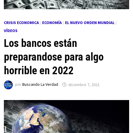
CRISIS ECONOMICA
/
ECONOMÍA
/
EL NUEVO ORDEN MUNDIAL
/
VÍDEOS
Los bancos están
preparandose para algo
horrible en 2022
por
Buscando La Verdad
diciembre 7, 2021