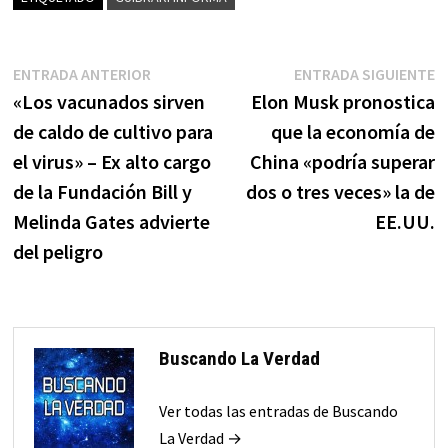
Navegación
Entrada
E
ENTRADA ANTERIOR
ENTRADA SIGUIENTE
anterior:
s
«Los vacunados sirven
Elon Musk pronostica
de
de caldo de cultivo para
que la economía de
entradas
el virus» – Ex alto cargo
China «podría superar
de la Fundación Bill y
dos o tres veces» la de
Melinda Gates advierte
EE.UU.
del peligro
Buscando La Verdad
Ver todas las entradas de Buscando
La Verdad →