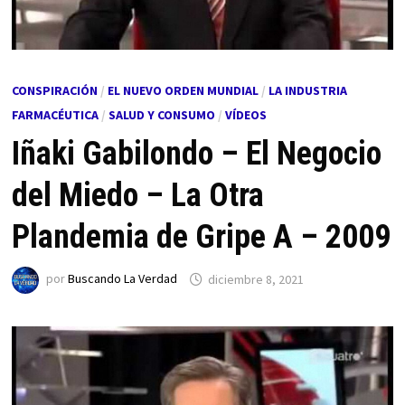
CONSPIRACIÓN
/
EL NUEVO ORDEN MUNDIAL
/
LA INDUSTRIA
FARMACÉUTICA
/
SALUD Y CONSUMO
/
VÍDEOS
Iñaki Gabilondo – El Negocio
del Miedo – La Otra
Plandemia de Gripe A – 2009
por
Buscando La Verdad
diciembre 8, 2021