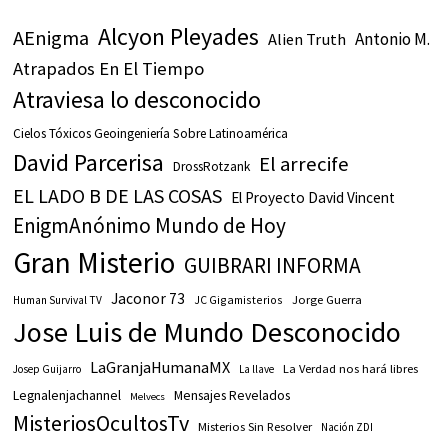
Alcyon Pleyades
AEnigma
Antonio M.
Alien Truth
Atrapados En El Tiempo
Atraviesa lo desconocido
Cielos Tóxicos Geoingeniería Sobre Latinoamérica
David Parcerisa
El arrecife
DrossRotzank
EL LADO B DE LAS COSAS
El Proyecto David Vincent
EnigmAnónimo Mundo de Hoy
Gran Misterio
GUIBRARI INFORMA
Jaconor 73
JC Gigamisterios
Jorge Guerra
Human Survival TV
Jose Luis de Mundo Desconocido
LaGranjaHumanaMX
La Verdad nos hará libres
Josep Guijarro
La llave
Legnalenjachannel
Mensajes Revelados
Melvecs
MisteriosOcultosTv
Misterios Sin Resolver
Nación ZDI