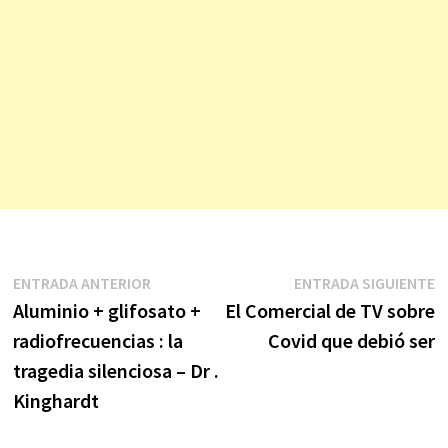
Navegación
Entrada
E
ENTRADA ANTERIOR
ENTRADA SIGUIENTE
anterior:
s
Aluminio + glifosato +
El Comercial de TV sobre
de
radiofrecuencias : la
Covid que debió ser
entradas
tragedia silenciosa – Dr .
Kinghardt