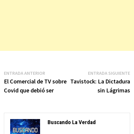
Navegación
Entrada
E
ENTRADA ANTERIOR
ENTRADA SIGUIENTE
anterior:
s
El Comercial de TV sobre
Tavistock: La Dictadura
de
Covid que debió ser
sin Lágrimas
entradas
Buscando La Verdad