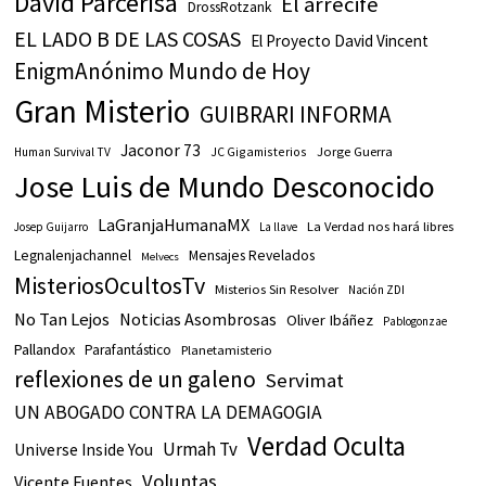
David Parcerisa
El arrecife
DrossRotzank
EL LADO B DE LAS COSAS
El Proyecto David Vincent
EnigmAnónimo Mundo de Hoy
Gran Misterio
GUIBRARI INFORMA
Jaconor 73
JC Gigamisterios
Jorge Guerra
Human Survival TV
Jose Luis de Mundo Desconocido
LaGranjaHumanaMX
La Verdad nos hará libres
Josep Guijarro
La llave
Legnalenjachannel
Mensajes Revelados
Melvecs
MisteriosOcultosTv
Misterios Sin Resolver
Nación ZDI
No Tan Lejos
Noticias Asombrosas
Oliver Ibáñez
Pablogonzae
Pallandox
Parafantástico
Planetamisterio
reflexiones de un galeno
Servimat
UN ABOGADO CONTRA LA DEMAGOGIA
Verdad Oculta
Urmah Tv
Universe Inside You
Voluntas
Vicente Fuentes