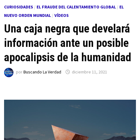
CURIOSIDADES
/
EL FRAUDE DEL CALENTAMIENTO GLOBAL
/
EL
NUEVO ORDEN MUNDIAL
/
VÍDEOS
Una caja negra que develará
información ante un posible
apocalipsis de la humanidad
por
Buscando La Verdad
diciembre 11, 2021