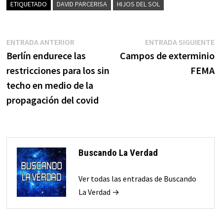
ETIQUETADO
DAVID PARCERISA
HIJOS DEL SOL
Navegación
Entrada
E
ENTRADA ANTERIOR
ENTRADA SIGUIENTE
anterior:
s
Berlín endurece las
Campos de exterminio
de
restricciones para los sin
FEMA
entradas
techo en medio de la
propagación del covid
Buscando La Verdad
Ver todas las entradas de Buscando
La Verdad →