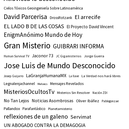
Cielos Tóxicos Geoingeniería Sobre Latinoamérica
David Parcerisa
El arrecife
DrossRotzank
EL LADO B DE LAS COSAS
El Proyecto David Vincent
EnigmAnónimo Mundo de Hoy
Gran Misterio
GUIBRARI INFORMA
Jaconor 73
JC Gigamisterios
Jorge Guerra
Human Survival TV
Jose Luis de Mundo Desconocido
LaGranjaHumanaMX
La Verdad nos hará libres
Josep Guijarro
La llave
Legnalenjachannel
Mensajes Revelados
Melvecs
MisteriosOcultosTv
Misterios Sin Resolver
Nación ZDI
No Tan Lejos
Noticias Asombrosas
Oliver Ibáñez
Pablogonzae
Pallandox
Parafantástico
Planetamisterio
reflexiones de un galeno
Servimat
UN ABOGADO CONTRA LA DEMAGOGIA