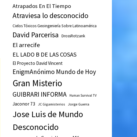
Atrapados En El Tiempo
Atraviesa lo desconocido
Cielos Tóxicos Geoingeniería Sobre Latinoamérica
David Parcerisa
DrossRotzank
El arrecife
EL LADO B DE LAS COSAS
El Proyecto David Vincent
EnigmAnónimo Mundo de Hoy
Gran Misterio
GUIBRARI INFORMA
Human Survival TV
Jaconor 73
JC Gigamisterios
Jorge Guerra
Jose Luis de Mundo
Desconocido