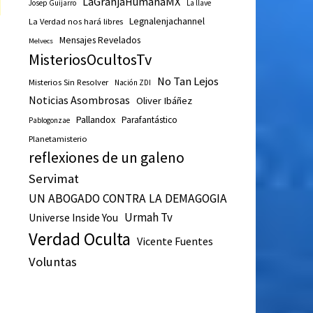
LaGranjaHumanaMX
Josep Guijarro
La llave
Legnalenjachannel
La Verdad nos hará libres
Mensajes Revelados
Melvecs
MisteriosOcultosTv
No Tan Lejos
Misterios Sin Resolver
Nación ZDI
Noticias Asombrosas
Oliver Ibáñez
Pallandox
Parafantástico
Pablogonzae
Planetamisterio
reflexiones de un galeno
Servimat
UN ABOGADO CONTRA LA DEMAGOGIA
Urmah Tv
Universe Inside You
Verdad Oculta
Vicente Fuentes
Voluntas