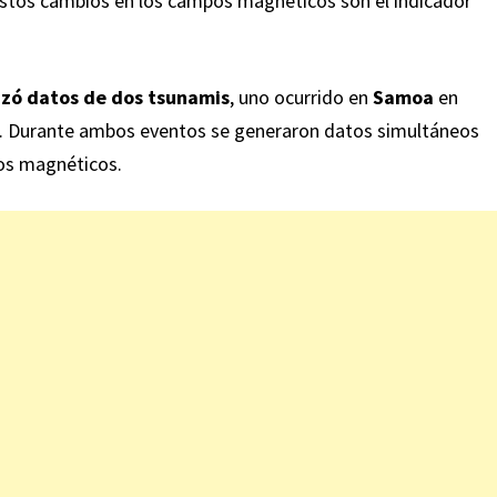
estos cambios en los campos magnéticos son el indicador
izó datos de dos tsunamis
, uno ocurrido en
Samoa
en
. Durante ambos eventos se generaron datos simultáneos
pos magnéticos.