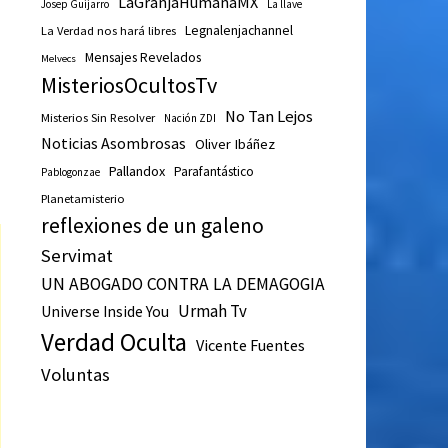
LaGranjaHumanaMX
Josep Guijarro
La llave
Legnalenjachannel
La Verdad nos hará libres
Mensajes Revelados
Melvecs
MisteriosOcultosTv
No Tan Lejos
Misterios Sin Resolver
Nación ZDI
Noticias Asombrosas
Oliver Ibáñez
Pallandox
Parafantástico
Pablogonzae
Planetamisterio
reflexiones de un galeno
Servimat
UN ABOGADO CONTRA LA DEMAGOGIA
Urmah Tv
Universe Inside You
Verdad Oculta
Vicente Fuentes
Voluntas