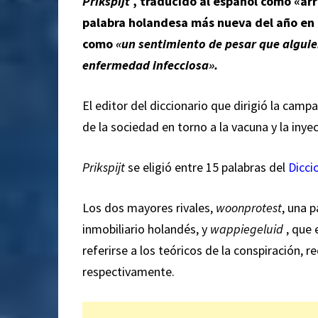
Prikspijt
, traducido al español como «ar
palabra holandesa más nueva del año en e
como
«un sentimiento de pesar que alguie
enfermedad infecciosa».
El editor del diccionario que dirigió la campa
de la sociedad en torno a la vacuna y la inye
Prikspijt
se eligió
entre 15 palabras del
Dicci
Los dos mayores rivales,
woonprotest
, una 
inmobiliario holandés, y
wappiegeluid
, que 
referirse a los teóricos de la conspiración, re
respectivamente.