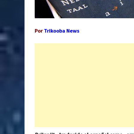
Por
Trikooba News