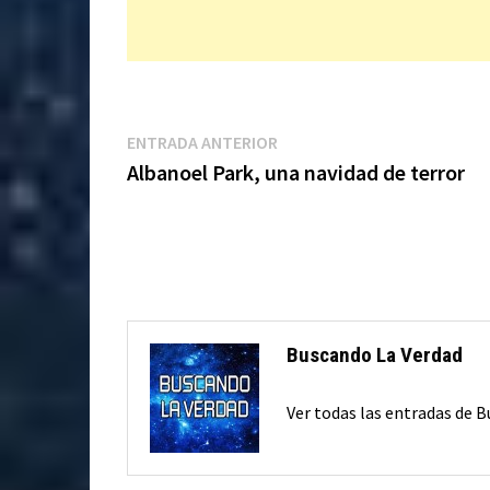
Navegación
Entrada
ENTRADA ANTERIOR
anterior:
Albanoel Park, una navidad de terror
de
entradas
Buscando La Verdad
Ver todas las entradas de 