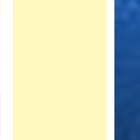
Entrada
E
siguiente:
o
e
s