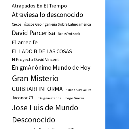
Atrapados En El Tiempo
Atraviesa lo desconocido
Cielos Tóxicos Geoingeniería Sobre Latinoamérica
David Parcerisa
DrossRotzank
El arrecife
EL LADO B DE LAS COSAS
El Proyecto David Vincent
EnigmAnónimo Mundo de Hoy
Gran Misterio
GUIBRARI INFORMA
Human Survival TV
Jaconor 73
JC Gigamisterios
Jorge Guerra
Jose Luis de Mundo
Desconocido