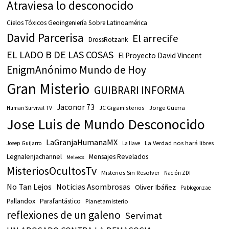
Atraviesa lo desconocido
Cielos Tóxicos Geoingeniería Sobre Latinoamérica
David Parcerisa
El arrecife
DrossRotzank
EL LADO B DE LAS COSAS
El Proyecto David Vincent
EnigmAnónimo Mundo de Hoy
Gran Misterio
GUIBRARI INFORMA
Jaconor 73
JC Gigamisterios
Jorge Guerra
Human Survival TV
Jose Luis de Mundo Desconocido
LaGranjaHumanaMX
La Verdad nos hará libres
Josep Guijarro
La llave
Legnalenjachannel
Mensajes Revelados
Melvecs
MisteriosOcultosTv
Misterios Sin Resolver
Nación ZDI
No Tan Lejos
Noticias Asombrosas
Oliver Ibáñez
Pablogonzae
Pallandox
Parafantástico
Planetamisterio
reflexiones de un galeno
Servimat