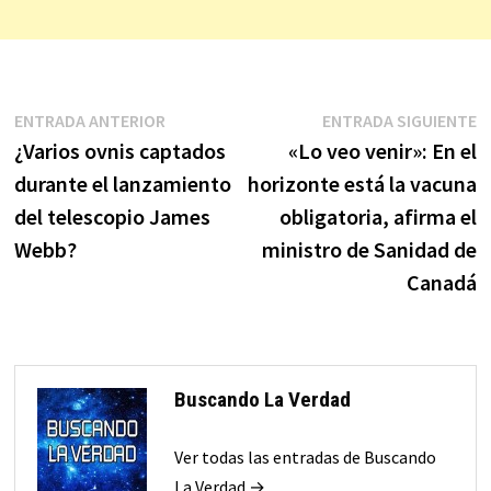
Navegación
Entrada
E
ENTRADA ANTERIOR
ENTRADA SIGUIENTE
anterior:
s
¿Varios ovnis captados
«Lo veo venir»: En el
de
durante el lanzamiento
horizonte está la vacuna
entradas
del telescopio James
obligatoria, afirma el
Webb?
ministro de Sanidad de
Canadá
Buscando La Verdad
Ver todas las entradas de Buscando
La Verdad →