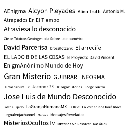
Alcyon Pleyades
AEnigma
Antonio M.
Alien Truth
Atrapados En El Tiempo
Atraviesa lo desconocido
Cielos Tóxicos Geoingeniería Sobre Latinoamérica
David Parcerisa
El arrecife
DrossRotzank
EL LADO B DE LAS COSAS
El Proyecto David Vincent
EnigmAnónimo Mundo de Hoy
Gran Misterio
GUIBRARI INFORMA
Jaconor 73
JC Gigamisterios
Jorge Guerra
Human Survival TV
Jose Luis de Mundo Desconocido
LaGranjaHumanaMX
La Verdad nos hará libres
Josep Guijarro
La llave
Legnalenjachannel
Mensajes Revelados
Melvecs
MisteriosOcultosTv
Misterios Sin Resolver
Nación ZDI