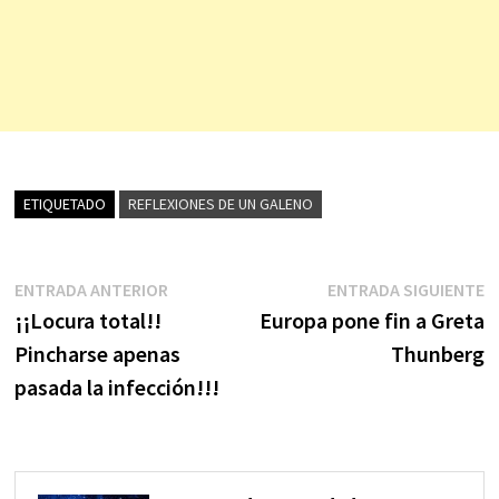
ETIQUETADO
REFLEXIONES DE UN GALENO
Navegación
Entrada
E
ENTRADA ANTERIOR
ENTRADA SIGUIENTE
anterior:
s
¡¡Locura total!!
Europa pone fin a Greta
de
Pincharse apenas
Thunberg
entradas
pasada la infección!!!