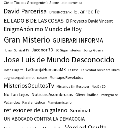
Cielos Tóxicos Geoingeniería Sobre Latinoamérica
David Parcerisa
El arrecife
DrossRotzank
EL LADO B DE LAS COSAS
El Proyecto David Vincent
EnigmAnónimo Mundo de Hoy
Gran Misterio
GUIBRARI INFORMA
Jaconor 73
JC Gigamisterios
Jorge Guerra
Human Survival TV
Jose Luis de Mundo Desconocido
LaGranjaHumanaMX
La Verdad nos hará libres
Josep Guijarro
La llave
Legnalenjachannel
Mensajes Revelados
Melvecs
MisteriosOcultosTv
Misterios Sin Resolver
Nación ZDI
No Tan Lejos
Noticias Asombrosas
Oliver Ibáñez
Pablogonzae
Pallandox
Parafantástico
Planetamisterio
reflexiones de un galeno
Servimat
UN ABOGADO CONTRA LA DEMAGOGIA
Verdad Oculta