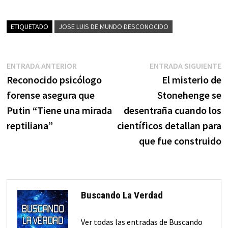
ETIQUETADO
JOSE LUIS DE MUNDO DESCONOCIDO
Navegación
Entrada
E
ENTRADA ANTERIOR
ENTRADA SIGUIENTE
anterior:
s
Reconocido psicólogo
El misterio de
de
forense asegura que
Stonehenge se
entradas
Putin “Tiene una mirada
desentraña cuando los
reptiliana”
científicos detallan para
que fue construido
Buscando La Verdad
Ver todas las entradas de Buscando