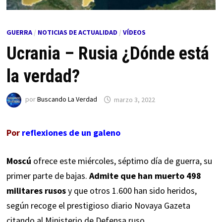
GUERRA
/
NOTICIAS DE ACTUALIDAD
/
VÍDEOS
Ucrania – Rusia ¿Dónde está
la verdad?
por
Buscando La Verdad
marzo 3, 2022
Por
reflexiones de un galeno
Moscú
ofrece este miércoles, séptimo día de guerra, su
primer parte de bajas.
Admite que han muerto 498
militares rusos
y que otros 1.600 han sido heridos,
según recoge el prestigioso diario Novaya Gazeta
citando al Ministerio de Defensa ruso.