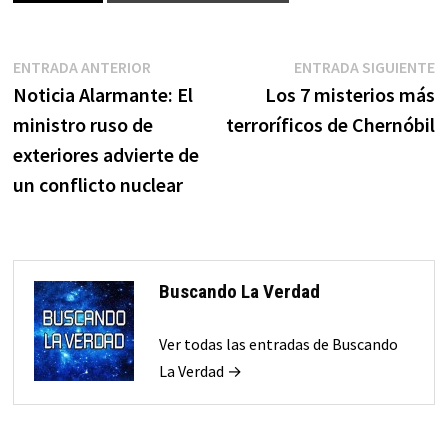
Navegación
Entrada
E
ENTRADA ANTERIOR
ENTRADA SIGUIENTE
anterior:
s
Noticia Alarmante: El
Los 7 misterios más
de
ministro ruso de
terroríficos de Chernóbil
entradas
exteriores advierte de
un conflicto nuclear
Buscando La Verdad
Ver todas las entradas de Buscando
La Verdad →