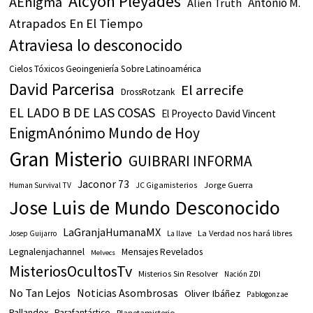
Alcyon Pleyades
AEnigma
Antonio M.
Alien Truth
Atrapados En El Tiempo
Atraviesa lo desconocido
Cielos Tóxicos Geoingeniería Sobre Latinoamérica
David Parcerisa
El arrecife
DrossRotzank
EL LADO B DE LAS COSAS
El Proyecto David Vincent
EnigmAnónimo Mundo de Hoy
Gran Misterio
GUIBRARI INFORMA
Jaconor 73
JC Gigamisterios
Jorge Guerra
Human Survival TV
Jose Luis de Mundo Desconocido
LaGranjaHumanaMX
La Verdad nos hará libres
Josep Guijarro
La llave
Legnalenjachannel
Mensajes Revelados
Melvecs
MisteriosOcultosTv
Misterios Sin Resolver
Nación ZDI
No Tan Lejos
Noticias Asombrosas
Oliver Ibáñez
Pablogonzae
Pallandox
Parafantástico
Planetamisterio