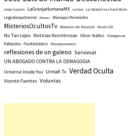
LaGranjaHumanaMX
La Verdad nos hará libres
Josep Guijarro
La llave
Legnalenjachannel
Mensajes Revelados
Melvecs
MisteriosOcultosTv
Misterios Sin Resolver
Nación ZDI
No Tan Lejos
Noticias Asombrosas
Oliver Ibáñez
Pablogonzae
Pallandox
Parafantástico
Planetamisterio
reflexiones de un galeno
Servimat
UN ABOGADO CONTRA LA DEMAGOGIA
Verdad Oculta
Urmah Tv
Universe Inside You
Voluntas
Vicente Fuentes