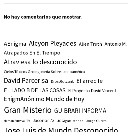
No hay comentarios que mostrar.
Alcyon Pleyades
AEnigma
Antonio M.
Alien Truth
Atrapados En El Tiempo
Atraviesa lo desconocido
Cielos Tóxicos Geoingeniería Sobre Latinoamérica
David Parcerisa
El arrecife
DrossRotzank
EL LADO B DE LAS COSAS
El Proyecto David Vincent
EnigmAnónimo Mundo de Hoy
Gran Misterio
GUIBRARI INFORMA
Jaconor 73
JC Gigamisterios
Jorge Guerra
Human Survival TV
Jose Luis de Mundo Desconocido