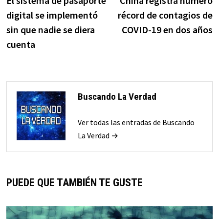
El sistema de pasaporte
China registra número
de
digital se implementó
récord de contagios de
entradas
sin que nadie se diera
COVID-19 en dos años
cuenta
Buscando La Verdad
Ver todas las entradas de Buscando
La Verdad →
PUEDE QUE TAMBIÉN TE GUSTE