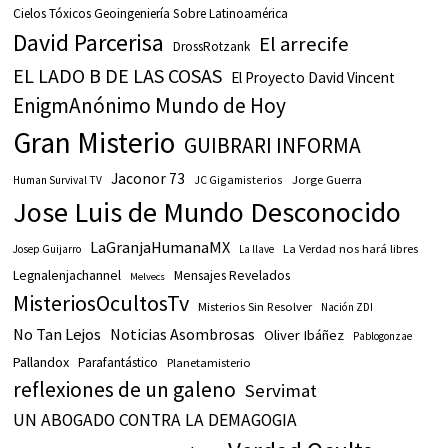
Cielos Tóxicos Geoingeniería Sobre Latinoamérica
David Parcerisa
El arrecife
DrossRotzank
EL LADO B DE LAS COSAS
El Proyecto David Vincent
EnigmAnónimo Mundo de Hoy
Gran Misterio
GUIBRARI INFORMA
Jaconor 73
JC Gigamisterios
Jorge Guerra
Human Survival TV
Jose Luis de Mundo Desconocido
LaGranjaHumanaMX
La Verdad nos hará libres
Josep Guijarro
La llave
Legnalenjachannel
Mensajes Revelados
Melvecs
MisteriosOcultosTv
Misterios Sin Resolver
Nación ZDI
No Tan Lejos
Noticias Asombrosas
Oliver Ibáñez
Pablogonzae
Pallandox
Parafantástico
Planetamisterio
reflexiones de un galeno
Servimat
UN ABOGADO CONTRA LA DEMAGOGIA