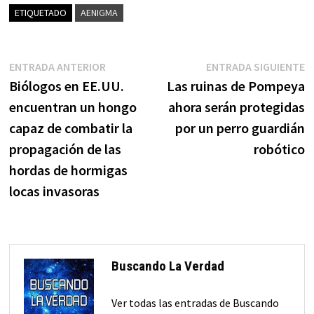
ETIQUETADO
AENIGMA
Navegación
Entrada
E
ENTRADA ANTERIOR
ENTRADA SIGUIENTE
anterior:
s
Biólogos en EE.UU.
Las ruinas de Pompeya
de
encuentran un hongo
ahora serán protegidas
entradas
capaz de combatir la
por un perro guardián
propagación de las
robótico
hordas de hormigas
locas invasoras
Buscando La Verdad
Ver todas las entradas de Buscando