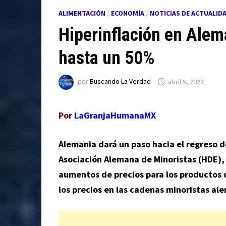
ALIMENTACIÓN
/
ECONOMÍA
/
NOTICIAS DE ACTUALID
Hiperinflación en Alem
hasta un 50%
por
Buscando La Verdad
abril 5, 2022
Por
LaGranjaHumanaMX
Alemania dará un paso hacia el regreso d
Asociación Alemana de Minoristas (HDE),
aumentos de precios para los productos 
los precios en las cadenas minoristas al