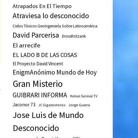
Atrapados En El Tiempo
Atraviesa lo desconocido
Cielos Tóxicos Geoingeniería Sobre Latinoamérica
David Parcerisa
DrossRotzank
El arrecife
EL LADO B DE LAS COSAS
El Proyecto David Vincent
EnigmAnónimo Mundo de Hoy
Gran Misterio
a
GUIBRARI INFORMA
Human Survival TV
Jaconor 73
JC Gigamisterios
Jorge Guerra
Jose Luis de Mundo
Desconocido