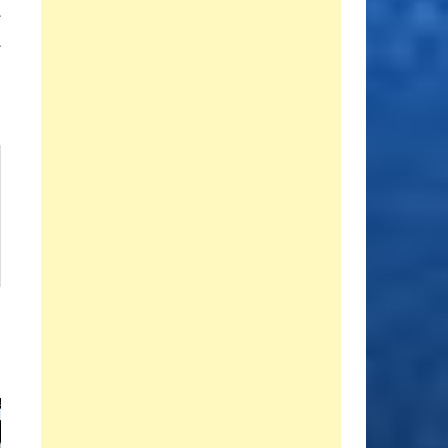
siguiente:
l
l
i