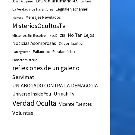
LaGranjaHumanaMX
Josep Guijarro
La llave
Legnalenjachannel
La Verdad nos hará libres
Mensajes Revelados
Melvecs
MisteriosOcultosTv
No Tan Lejos
Misterios Sin Resolver
Nación ZDI
Noticias Asombrosas
Oliver Ibáñez
Pallandox
Parafantástico
Pablogonzae
Planetamisterio
reflexiones de un galeno
Servimat
UN ABOGADO CONTRA LA DEMAGOGIA
Urmah Tv
Universe Inside You
Verdad Oculta
Vicente Fuentes
Voluntas
Entrada
E