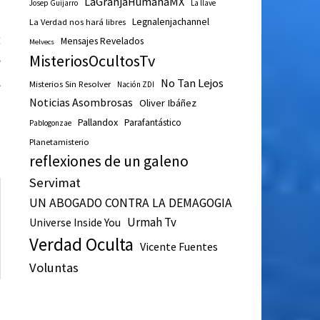
LaGranjaHumanaMX
Josep Guijarro
La llave
Legnalenjachannel
La Verdad nos hará libres
Entrada
E
Mensajes Revelados
Melvecs
siguiente:
e
MisteriosOcultosTv
l
No Tan Lejos
Misterios Sin Resolver
Nación ZDI
a
Noticias Asombrosas
Oliver Ibáñez
Pallandox
Parafantástico
Pablogonzae
Planetamisterio
reflexiones de un galeno
Servimat
UN ABOGADO CONTRA LA DEMAGOGIA
Urmah Tv
Universe Inside You
Verdad Oculta
Vicente Fuentes
Voluntas