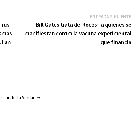
ENTRADA SIGUIENT
irus
Bill Gates trata de “locos” a quienes s
ismas
manifiestan contra la vacuna experimenta
ulian
que financi
Buscando La Verdad →