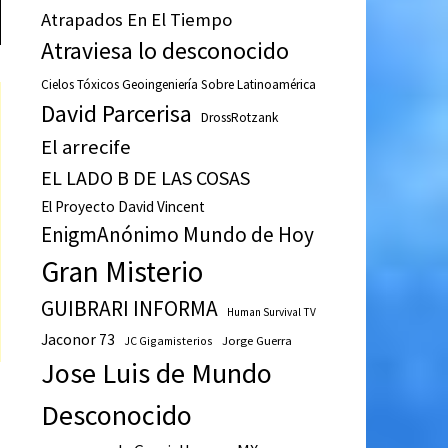
Atrapados En El Tiempo
Atraviesa lo desconocido
Cielos Tóxicos Geoingeniería Sobre Latinoamérica
David Parcerisa
DrossRotzank
El arrecife
EL LADO B DE LAS COSAS
El Proyecto David Vincent
EnigmAnónimo Mundo de Hoy
Gran Misterio
GUIBRARI INFORMA
Human Survival TV
Jaconor 73
JC Gigamisterios
Jorge Guerra
Jose Luis de Mundo
Desconocido