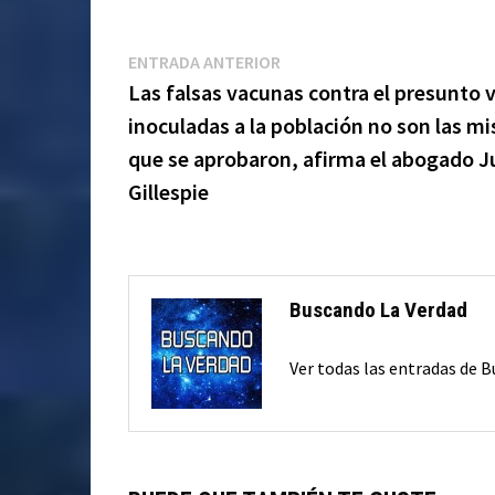
Navegación
Entrada
ENTRADA ANTERIOR
anterior:
Las falsas vacunas contra el presunto v
de
inoculadas a la población no son las m
entradas
que se aprobaron, afirma el abogado J
Gillespie
Buscando La Verdad
Ver todas las entradas de 