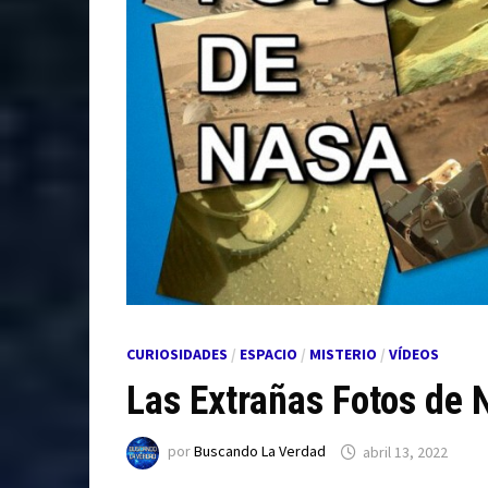
CURIOSIDADES
/
ESPACIO
/
MISTERIO
/
VÍDEOS
Las Extrañas Fotos de
por
Buscando La Verdad
abril 13, 2022