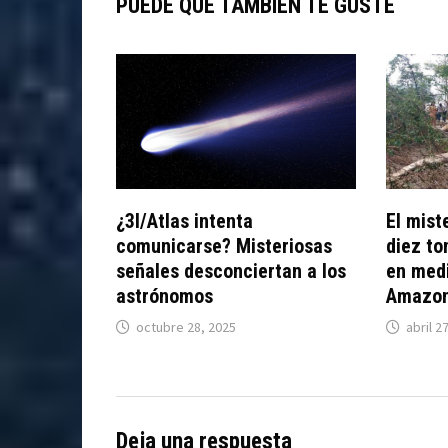
PUEDE QUE TAMBIÉN TE GUSTE
¿3I/Atlas intenta
El mist
comunicarse? Misteriosas
diez to
señales desconciertan a los
en medi
astrónomos
Amazo
octubre 28, 2025
abril 2
Deja una respuesta