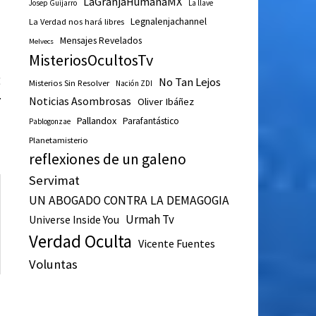
LaGranjaHumanaMX
Josep Guijarro
La llave
Legnalenjachannel
La Verdad nos hará libres
Mensajes Revelados
Melvecs
MisteriosOcultosTv
Entrada
E
No Tan Lejos
Misterios Sin Resolver
Nación ZDI
siguiente:
r
Noticias Asombrosas
Oliver Ibáñez
s
Pallandox
Parafantástico
Pablogonzae
Planetamisterio
reflexiones de un galeno
Servimat
UN ABOGADO CONTRA LA DEMAGOGIA
Urmah Tv
Universe Inside You
Verdad Oculta
Vicente Fuentes
Voluntas