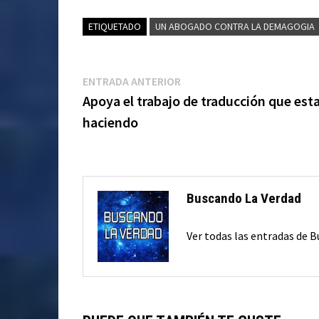
ETIQUETADO
UN ABOGADO CONTRA LA DEMAGOGIA
Navegación
Entrada
ENTRADA ANTERIOR
anterior:
Apoya el trabajo de traducción que es
de
haciendo
entradas
Buscando La Verdad
Ver todas las entradas de 