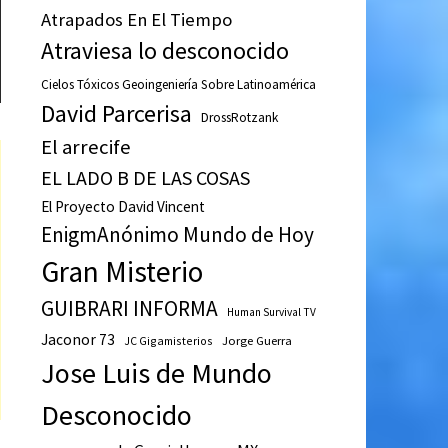
Atrapados En El Tiempo
Atraviesa lo desconocido
Cielos Tóxicos Geoingeniería Sobre Latinoamérica
David Parcerisa
DrossRotzank
El arrecife
EL LADO B DE LAS COSAS
El Proyecto David Vincent
EnigmAnónimo Mundo de Hoy
Gran Misterio
GUIBRARI INFORMA
Human Survival TV
Jaconor 73
JC Gigamisterios
Jorge Guerra
Jose Luis de Mundo
Desconocido