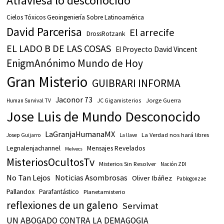
Atraviesa lo desconocido
Cielos Tóxicos Geoingeniería Sobre Latinoamérica
David Parcerisa
El arrecife
DrossRotzank
EL LADO B DE LAS COSAS
El Proyecto David Vincent
EnigmAnónimo Mundo de Hoy
Gran Misterio
GUIBRARI INFORMA
Jaconor 73
JC Gigamisterios
Jorge Guerra
Human Survival TV
Jose Luis de Mundo Desconocido
LaGranjaHumanaMX
La Verdad nos hará libres
Josep Guijarro
La llave
Legnalenjachannel
Mensajes Revelados
Melvecs
MisteriosOcultosTv
Misterios Sin Resolver
Nación ZDI
No Tan Lejos
Noticias Asombrosas
Oliver Ibáñez
Pablogonzae
Pallandox
Parafantástico
Planetamisterio
reflexiones de un galeno
Servimat
UN ABOGADO CONTRA LA DEMAGOGIA