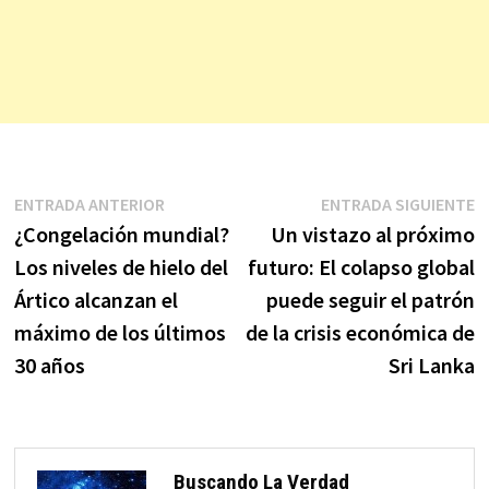
Navegación
Entrada
E
ENTRADA ANTERIOR
ENTRADA SIGUIENTE
anterior:
s
¿Congelación mundial?
Un vistazo al próximo
de
Los niveles de hielo del
futuro: El colapso global
entradas
Ártico alcanzan el
puede seguir el patrón
máximo de los últimos
de la crisis económica de
30 años
Sri Lanka
Buscando La Verdad