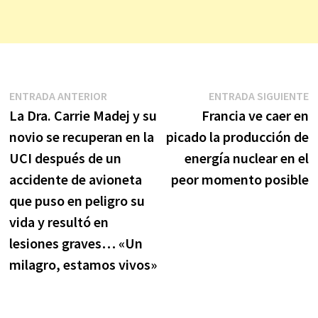
Navegación
Entrada
E
ENTRADA ANTERIOR
ENTRADA SIGUIENTE
anterior:
s
La Dra. Carrie Madej y su
Francia ve caer en
de
novio se recuperan en la
picado la producción de
entradas
UCI después de un
energía nuclear en el
accidente de avioneta
peor momento posible
que puso en peligro su
vida y resultó en
lesiones graves… «Un
milagro, estamos vivos»