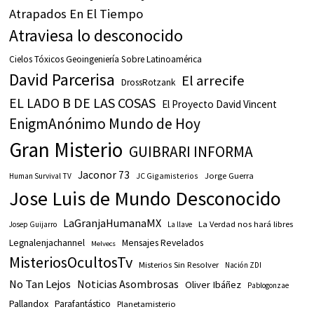
Atrapados En El Tiempo
Atraviesa lo desconocido
Cielos Tóxicos Geoingeniería Sobre Latinoamérica
David Parcerisa
El arrecife
DrossRotzank
EL LADO B DE LAS COSAS
El Proyecto David Vincent
EnigmAnónimo Mundo de Hoy
Gran Misterio
GUIBRARI INFORMA
Jaconor 73
JC Gigamisterios
Jorge Guerra
Human Survival TV
Jose Luis de Mundo Desconocido
LaGranjaHumanaMX
La Verdad nos hará libres
Josep Guijarro
La llave
Legnalenjachannel
Mensajes Revelados
Melvecs
MisteriosOcultosTv
Misterios Sin Resolver
Nación ZDI
No Tan Lejos
Noticias Asombrosas
Oliver Ibáñez
Pablogonzae
Pallandox
Parafantástico
Planetamisterio