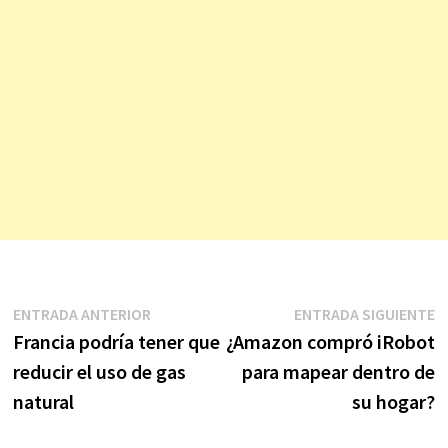
Navegación
Entrada
E
ENTRADA ANTERIOR
ENTRADA SIGUIENTE
anterior:
s
Francia podría tener que
¿Amazon compró iRobot
de
reducir el uso de gas
para mapear dentro de
entradas
natural
su hogar?