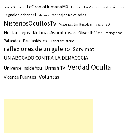
LaGranjaHumanaMX
La Verdad nos hará libres
Josep Guijarro
La llave
Legnalenjachannel
Mensajes Revelados
Melvecs
MisteriosOcultosTv
Misterios Sin Resolver
Nación ZDI
No Tan Lejos
Noticias Asombrosas
Oliver Ibáñez
Pablogonzae
Pallandox
Parafantástico
Planetamisterio
reflexiones de un galeno
Servimat
UN ABOGADO CONTRA LA DEMAGOGIA
Verdad Oculta
Urmah Tv
Universe Inside You
Voluntas
Vicente Fuentes