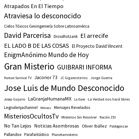
Atrapados En El Tiempo
Atraviesa lo desconocido
Cielos Tóxicos Geoingeniería Sobre Latinoamérica
David Parcerisa
El arrecife
DrossRotzank
EL LADO B DE LAS COSAS
El Proyecto David Vincent
EnigmAnónimo Mundo de Hoy
Gran Misterio
GUIBRARI INFORMA
Jaconor 73
JC Gigamisterios
Jorge Guerra
Human Survival TV
Jose Luis de Mundo Desconocido
LaGranjaHumanaMX
La Verdad nos hará libres
Josep Guijarro
La llave
Legnalenjachannel
Mensajes Revelados
Melvecs
MisteriosOcultosTv
Misterios Sin Resolver
Nación ZDI
No Tan Lejos
Noticias Asombrosas
Oliver Ibáñez
Pablogonzae
Pallandox
Parafantástico
Planetamisterio