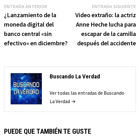
Navegación
Entrada
E
ENTRADA ANTERIOR
ENTRADA SIGUIENTE
anterior:
s
¿Lanzamiento de la
Video extraño: la actriz
de
moneda digital del
Anne Heche lucha para
entradas
banco central «sin
escapar de la camilla
efectivo» en diciembre?
después del accidente
Buscando La Verdad
Ver todas las entradas de Buscando
La Verdad →
PUEDE QUE TAMBIÉN TE GUSTE