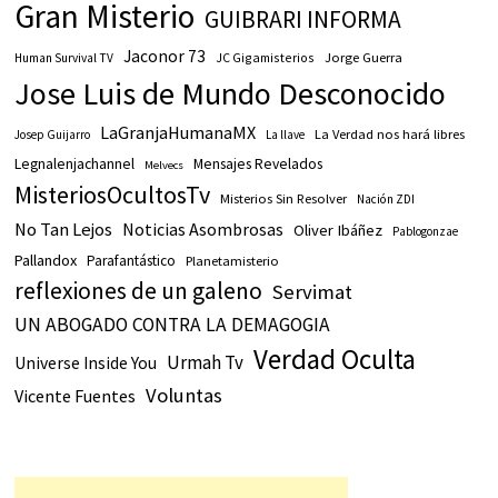
Gran Misterio
GUIBRARI INFORMA
Jaconor 73
JC Gigamisterios
Jorge Guerra
Human Survival TV
Jose Luis de Mundo Desconocido
LaGranjaHumanaMX
La Verdad nos hará libres
Josep Guijarro
La llave
Legnalenjachannel
Mensajes Revelados
Melvecs
MisteriosOcultosTv
Misterios Sin Resolver
Nación ZDI
No Tan Lejos
Noticias Asombrosas
Oliver Ibáñez
Pablogonzae
Pallandox
Parafantástico
Planetamisterio
reflexiones de un galeno
Servimat
UN ABOGADO CONTRA LA DEMAGOGIA
Verdad Oculta
Urmah Tv
Universe Inside You
Voluntas
Vicente Fuentes