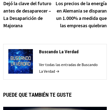
anterior:
s
Dejó la clave del futuro
Los precios de la energía
de
antes de desaparecer –
en Alemania se disparan
entradas
La Desaparición de
un 1.000% a medida que
Majorana
las empresas quiebran
Buscando La Verdad
Ver todas las entradas de Buscando
La Verdad →
PUEDE QUE TAMBIÉN TE GUSTE