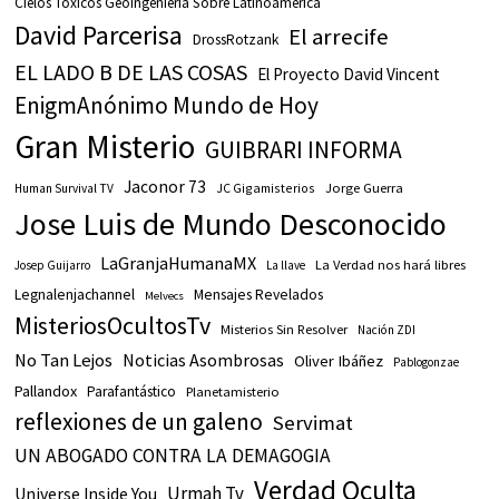
Cielos Tóxicos Geoingeniería Sobre Latinoamérica
David Parcerisa
El arrecife
DrossRotzank
EL LADO B DE LAS COSAS
El Proyecto David Vincent
EnigmAnónimo Mundo de Hoy
Gran Misterio
GUIBRARI INFORMA
Jaconor 73
JC Gigamisterios
Jorge Guerra
Human Survival TV
Jose Luis de Mundo Desconocido
LaGranjaHumanaMX
La Verdad nos hará libres
Josep Guijarro
La llave
Legnalenjachannel
Mensajes Revelados
Melvecs
MisteriosOcultosTv
Misterios Sin Resolver
Nación ZDI
No Tan Lejos
Noticias Asombrosas
Oliver Ibáñez
Pablogonzae
Pallandox
Parafantástico
Planetamisterio
reflexiones de un galeno
Servimat
UN ABOGADO CONTRA LA DEMAGOGIA
Verdad Oculta
Urmah Tv
Universe Inside You