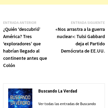
Navegación
Entrada
E
ENTRADA ANTERIOR
ENTRADA SIGUIENTE
anterior:
s
¿Quién ‘descubrió’
«Nos arrastra a la guerra
de
América? Tres
nuclear»: Tulsi Gabbard
entradas
‘exploradores’ que
deja el Partido
habrían llegado al
Demócrata de EE.UU.
continente antes que
Colón
Buscando La Verdad
Ver todas las entradas de Buscando