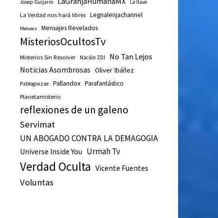
LaGranjaHumanaMX
Josep Guijarro
La llave
Legnalenjachannel
La Verdad nos hará libres
Mensajes Revelados
Melvecs
MisteriosOcultosTv
No Tan Lejos
Misterios Sin Resolver
Nación ZDI
Noticias Asombrosas
Oliver Ibáñez
Pallandox
Parafantástico
Pablogonzae
Planetamisterio
reflexiones de un galeno
Servimat
UN ABOGADO CONTRA LA DEMAGOGIA
Urmah Tv
Universe Inside You
Verdad Oculta
Vicente Fuentes
Voluntas