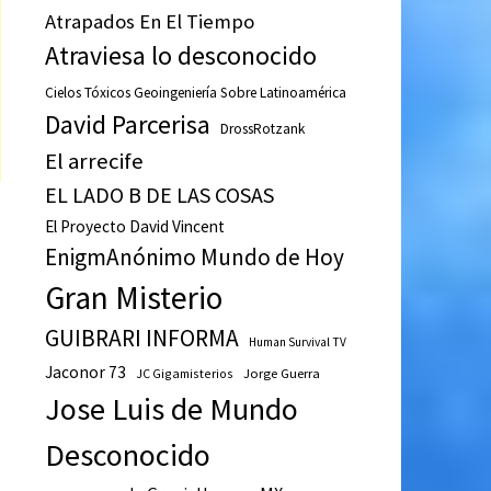
Atrapados En El Tiempo
Atraviesa lo desconocido
Cielos Tóxicos Geoingeniería Sobre Latinoamérica
David Parcerisa
DrossRotzank
El arrecife
EL LADO B DE LAS COSAS
El Proyecto David Vincent
EnigmAnónimo Mundo de Hoy
Gran Misterio
GUIBRARI INFORMA
Human Survival TV
Jaconor 73
JC Gigamisterios
Jorge Guerra
Jose Luis de Mundo
Desconocido